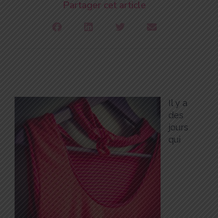
Partager cet article
Il y a
des
jours
qui