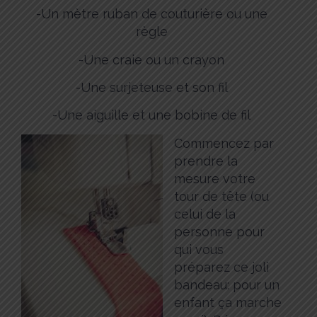
-Un mètre ruban de couturière ou une
règle
-Une craie ou un crayon
-Une surjeteuse et son fil
-Une aiguille et une bobine de fil
Commencez par
prendre la
mesure votre
tour de tête (ou
celui de la
personne pour
qui vous
préparez ce joli
bandeau: pour un
enfant ça marche