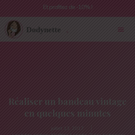
Livraison offerte à partir de 55€*
Réaliser un bandeau vintage
en quelques minutes
juillet 13, 2017
Les tutos couture
,
Machine à coudre
,
Tutos techniques