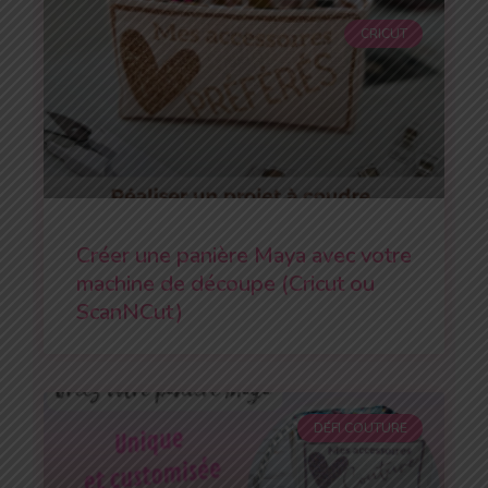
CRICUT
Créer une panière Maya avec votre
machine de découpe (Cricut ou
ScanNCut)
DÉFI COUTURE