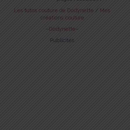
Les tutos couture de Dodynette
/
Mes
créations couture
–
Dodynette
–
Publicités