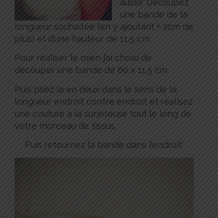
aussi). Découpez
une bande de la
longueur souhaitée (en y ajoutant + 2cm de
plus) et d’une hauteur de 11,5 cm.
Pour réaliser le mien j’ai choisi de
découper une bande de 60 x 11,5 cm.
Puis pliez la en deux dans le sens de la
longueur endroit contre endroit et réalisez
une couture à la surjeteuse tout le long de
votre morceau de tissus.
Puis retournez la bande dans l’endroit.