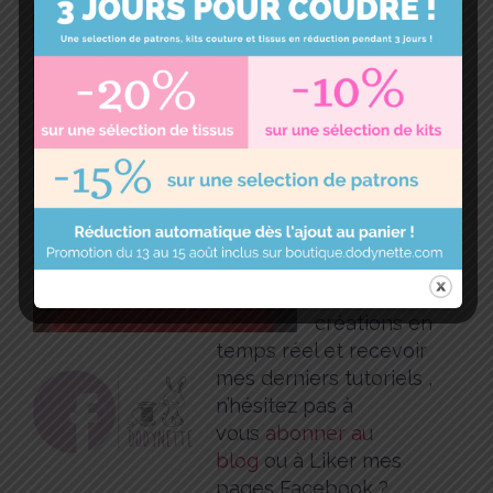
Vous voila fin
prête pour
sortir !
A bientôt
pour un
autre article
…
P
our suivre
mes
dernières
créations en
temps réel et recevoir
mes derniers tutoriels ,
n’hésitez pas à
vous
abonner au
blog
ou à Liker mes
pages Facebook ?