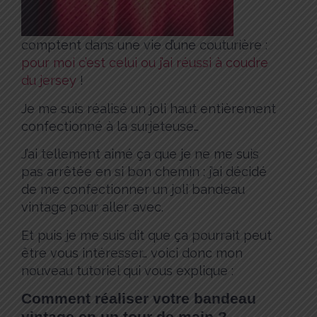
comptent dans une vie d’une couturière :
pour moi c’est celui ou j’ai réussi à coudre
du jersey
!
Je me suis réalisé un joli haut entièrement
confectionné à la surjeteuse…
J’ai tellement aimé ça que je ne me suis
pas arrêtée en si bon chemin : j’ai décidé
de me confectionner un joli bandeau
vintage pour aller avec.
Et puis je me suis dit que ça pourrait peut
être vous intéresser… voici donc mon
nouveau tutoriel qui vous explique :
Comment réaliser votre bandeau
vintage en un tour de main ?