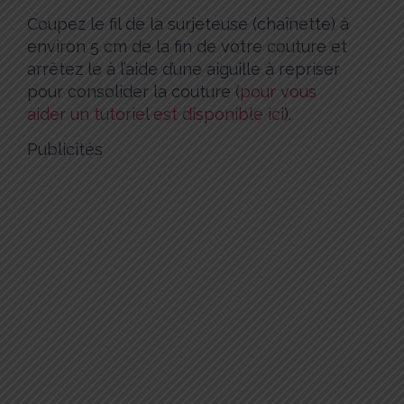
Coupez le fil de la surjeteuse (chaînette) à
environ 5 cm de la fin de votre couture et
arrêtez le à l’aide d’une aiguille à repriser
pour consolider la couture (
pour vous
aider un tutoriel est disponible ici
).
Publicités