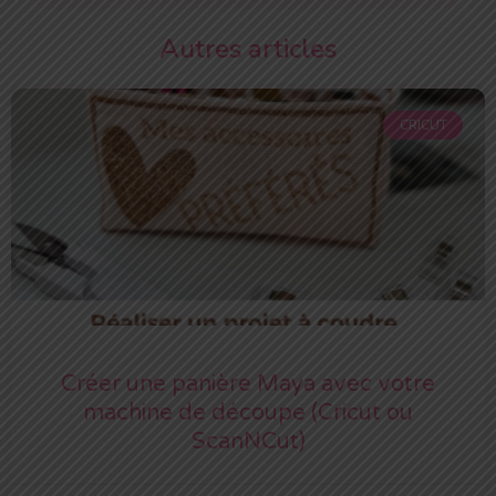
Autres articles
CRICUT
Créer une panière Maya avec votre
machine de découpe (Cricut ou
ScanNCut)