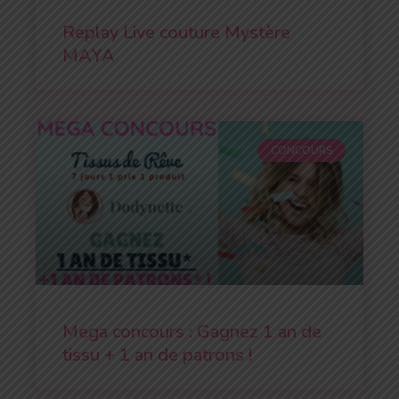
Replay Live couture Mystère
MAYA
CONCOURS
Mega concours : Gagnez 1 an de
tissu + 1 an de patrons !