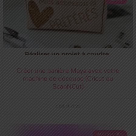
Créer une panière Maya avec votre
machine de découpe (Cricut ou
ScanNCut)
1 juillet 2022
ACCESSOIRES