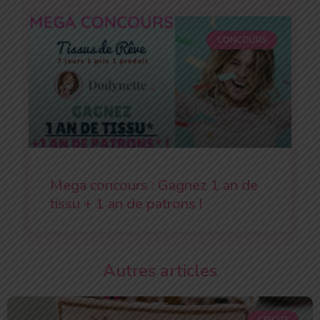
CONCOURS
Mega concours : Gagnez 1 an de
tissu + 1 an de patrons !
Autres articles
CRICUT