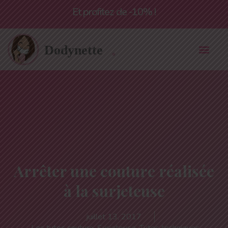
Livraison offerte à partir de 55€*
Et profitez de -10% !
Arrêter une couture réalisée
à la surjeteuse
juillet 13, 2017
Les tutos couture
,
Surjeteuse
,
Tutos techniques