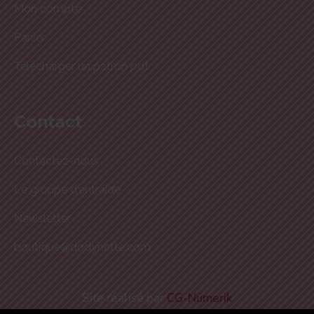
Mon compte
Panier
Télécharger un patron pdf
Contact
Contactez-nous
Le groupe d'entraide
Newsletter
boutique@dodynette.com
Site réalisé par
CG-Nümerik