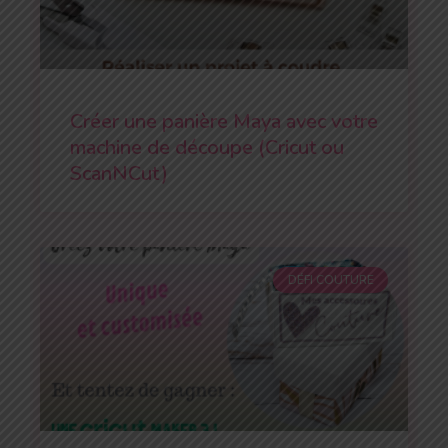
Créer une panière Maya avec votre
machine de découpe (Cricut ou
ScanNCut)
DÉFI COUTURE