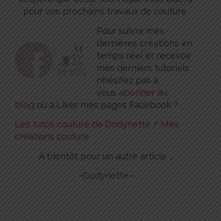
pour vos prochains travaux de couture.
P
our suivre mes
dernières créations en
temps réel et recevoir
mes derniers tutoriels ,
n’hésitez pas à
vous
abonner au
blog
ou à Liker mes pages Facebook ?
Les tutos couture de Dodynette
/
Mes
créations couture
A bientôt pour un autre article …
–
Dodynette
–