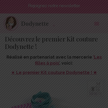
Rejoignez notre newsletter
Découvrez le premier Kit couture
Dodynette !
Réalisé en partenariat avec la mercerie
‘Les
filles à pois’
, voici:
★
Le premier Kit couture Dodynette ! ★