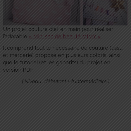
Un projet couture clef en main pour réaliser
l’adorable
« Mini sac de beauté MIMY ».
Il comprend tout le nécessaire de couture (tissu
et mercerie) proposé en plusieurs coloris, ainsi
que le tutoriel (et les gabarits) du projet en
version PDF.
( Niveau : débutant + à intermédiaire )