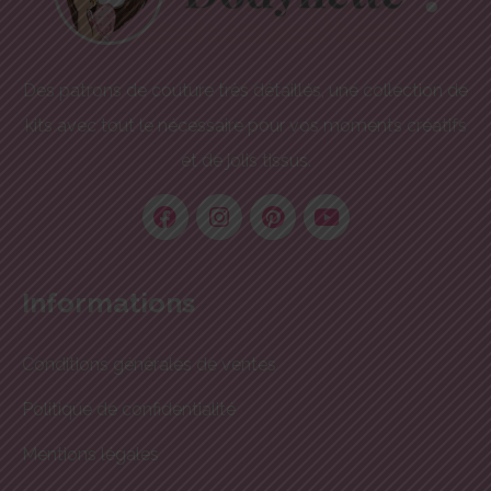
Des patrons de couture très détaillés, une collection de
kits avec tout le nécessaire pour vos moments créatifs
et de jolis tissus.
Informations
Conditions générales de ventes
Politique de confidentialité
Mentions légales