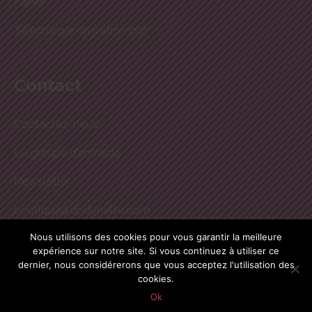
Panier
Télécharger un patron pdf
Contact
Contactez-nous
Le groupe d'entraide
Newsletter
boutique@dodynette.com
Nous utilisons des cookies pour vous garantir la meilleure
expérience sur notre site. Si vous continuez à utiliser ce
Site réalisé par
CG-Nümerik
dernier, nous considérerons que vous acceptez l'utilisation des
cookies.
[wcsag_footer]
Ok