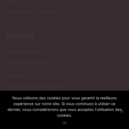
Panier
Télécharger un patron pdf
Contact
Contactez-nous
Le groupe d'entraide
Newsletter
boutique@dodynette.com
Nous utilisons des cookies pour vous garantir la meilleure
expérience sur notre site. Si vous continuez à utiliser ce
Site réalisé par
CG-Nümerik
dernier, nous considérerons que vous acceptez l'utilisation des
cookies.
[wcsag_footer]
Ok