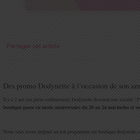
Partager cet article
Des promo Dodynette à l’occasion de son ann
Il y a 2 ans (en plein confinement) Dodynette devenait une société ! 
boutique passe en mode anniversaire du 20 au 24 mai inclus et 
Nous vous avons préparé un joli programme sur boutique.dodynette.com