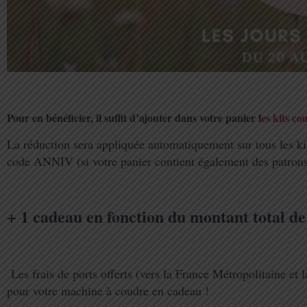
Pour en bénéficier, il suffit d’ajouter dans votre panier l
es kits co
La réduction sera appliquée automatiquement sur tous les kit
code ANNIV (si votre panier contient également des patron
+ 1 cadeau en fonction du montant total d
Les frais de ports offerts (vers la France Métropolitaine et l
pour votre machine à coudre en cadeau !