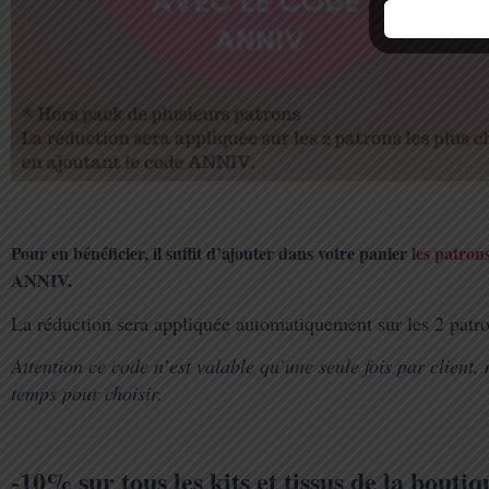
Pour en bénéficier, il suffit d’ajouter dans votre panier
les patron
ANNIV.
La réduction sera appliquée automatiquement sur les 2 patron
Attention ce code n’est valable qu’une seule fois par client
temps pour choisir.
-10% sur tous les kits et tissus de la boutiq