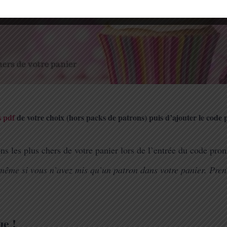
s pdf
de votre choix (hors packs de patrons) puis d’ajouter le code
s les plus chers de votre panier lors de l’entrée du code pro
, même si vous n’avez mis qu’un patron dans votre panier. Pren
ue !