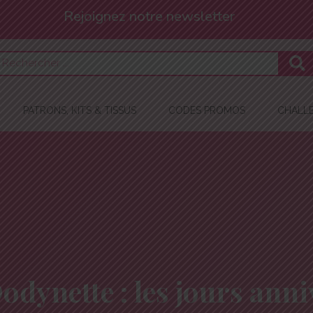
Et profitez de -10% !
PATRONS, KITS & TISSUS
CODES PROMOS
CHALLE
dynette : les jours anniv