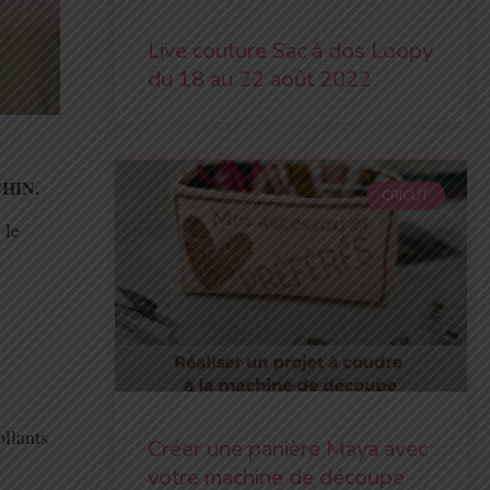
Live couture Sac à dos Loopy
du 18 au 22 août 2022
TCHIN.
CRICUT
 le
ollants
Créer une panière Maya avec
votre machine de découpe