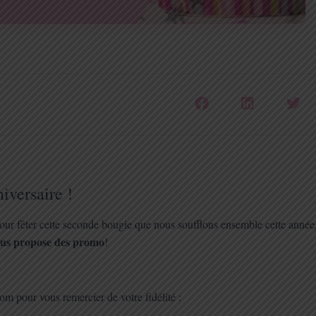
iversaire !
Pour fêter cette seconde bougie que nous soufflons ensemble cette année
vous propose des promo
!
 pour vous remercier de votre fidélité :