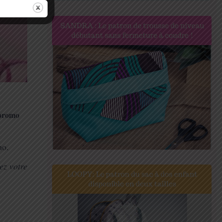
 promo
mo.
ez votre