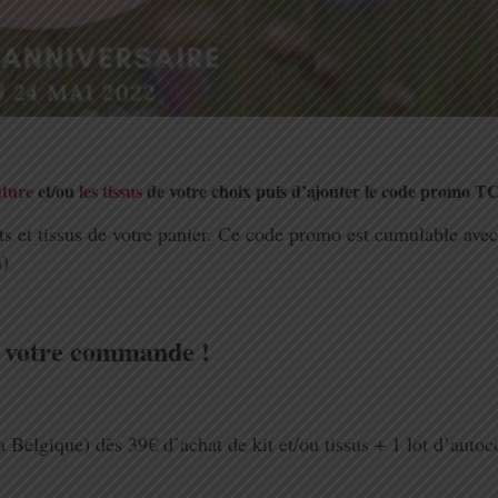
uture
et/ou
les tissus
de votre choix puis d’ajouter le code promo 
s et tissus de votre panier. Ce code promo est cumulable avec
s)
e votre commande !
a Belgique) dès 39€ d’achat de kit et/ou tissus + 1 lot d’autoc