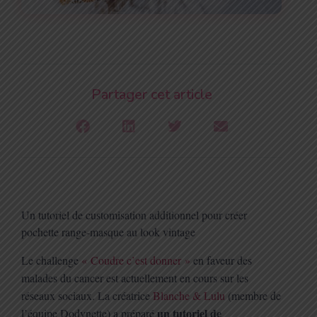
Partager cet article
Un tutoriel de customisation additionnel pour créer
pochette range-masque au look vintage
Le challenge
« Coudre c’est donner »
en faveur des
malades du cancer est actuellement en cours sur les
réseaux sociaux. La créatrice
Blanche & Lulu
(membre de
un
tutoriel de
l’équipe Dodynette) a préparé