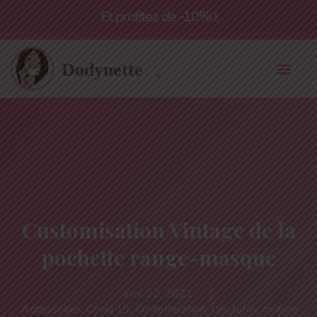
Livraison offerte à partir de 55€*
Customisation Vintage de la
pochette range-masque
avril 22, 2021
Accessoires
,
Covid 19
,
Customisation
,
Les tutos couture
,