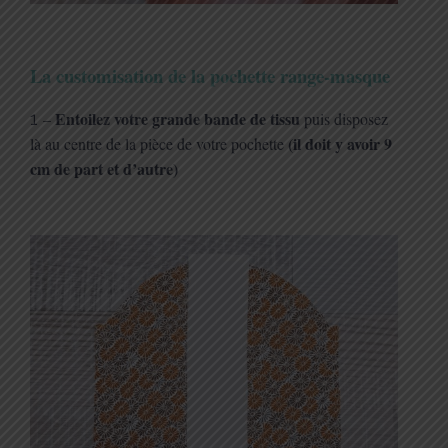
La customisation de la pochette range-masque
Entoilez votre grande bande de tissu
1
–
puis disposez
(il doit y avoir 9
là au centre de la pièce de votre pochette
cm de part et d’autre)