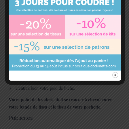
Sélectionnez un joli point de broderie sur votre
machine à coudre
et choisissez un joli fil assorti à votre
tissu.
Vous pouvez vous entrainer à réaliser les points sur des
chutes pour visualiser le résultat final.
3 – Centrez bien votre pied de biche.
Votre point de broderie doit se trouver à cheval entre
votre bande de tissu et le tissu de votre pochette
.
Publicités