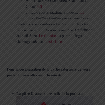
Au format SVG (compatible ScanNCut et
Cricut)
ICI
et studio spécial machine Silhouette
ICI
Vous pouvez l’utiliser l’utiliser pour customiser vos
créations. Pour l’utiliser il faudra ouvrir le fichier
zip téléchargé à partir d’un ordinateur.
Ce fichier a
été réalisés par
Lo Créations
à partir du logo du
challenge créé par
Laetibricole
Pour la customisation de la partie extérieure de votre
pochette, vous allez avoir besoin de :
La pièce D version arrondie de la pochette