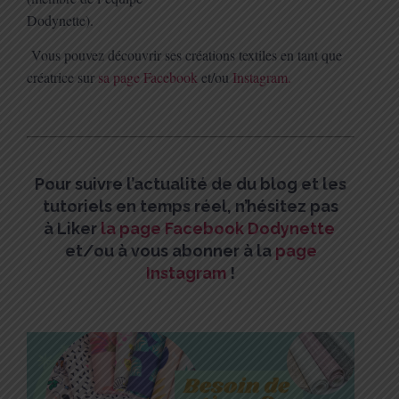
Dodynette).
Vous pouvez découvrir ses créations textiles en tant que
créatrice sur
sa page Facebook
et/ou
Instagram.
Pour suivre l’actualité de du blog et les
tutoriels en temps réel, n’hésitez pas
à
Liker
la page Facebook Dodynette
et/
ou à vous abonner à la
page
Instagram
!