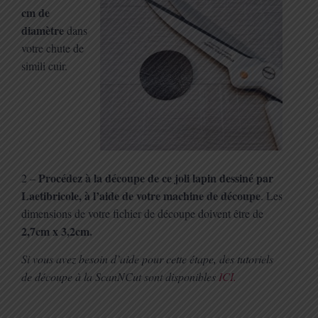
cm de
diamètre
dans
votre chute de
simili cuir.
Procédez à la découpe de ce joli lapin dessiné par
2 –
Laetibricole, à l’aide de votre machine de découpe
. Les
dimensions de votre fichier de découpe doivent être de
2,7cm x 3,2cm.
Si vous avez besoin d’aide pour cette étape, des tutoriels
de découpe à la ScanNCut sont disponibles
ICI.