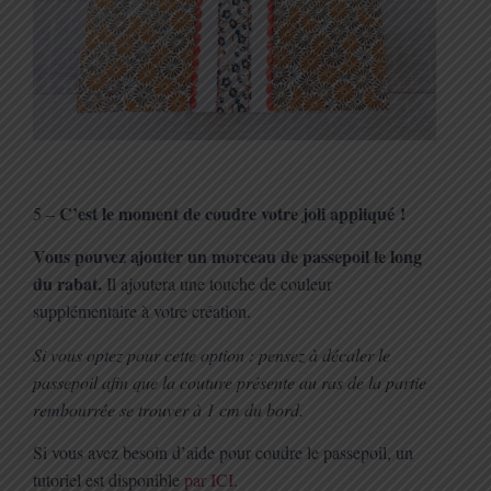
C’est le moment de coudre votre joli appliqué !
5 –
Vous pouvez ajouter un morceau de passepoil le long
du rabat.
Il ajoutera une touche de couleur
supplémentaire à votre création.
Si vous optez pour cette option : pensez à décaler le
passepoil afin que la couture présente au ras de la partie
rembourrée se trouver à 1 cm du bord.
Si vous avez besoin d’aide pour coudre le passepoil, un
tutoriel est disponible
par ICI.