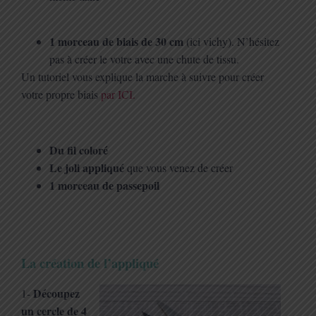
1 morceau de biais de 30 cm
(ici vichy). N’hésitez
pas à créer le votre avec une chute de tissu.
Un tutoriel vous explique la marche à suivre pour créer
votre propre biais
par ICI.
Du fil coloré
Le joli appliqué
que vous venez de créer
1 morceau de passepoil
La création de l’appliqué
Découpez
1-
un cercle de 4