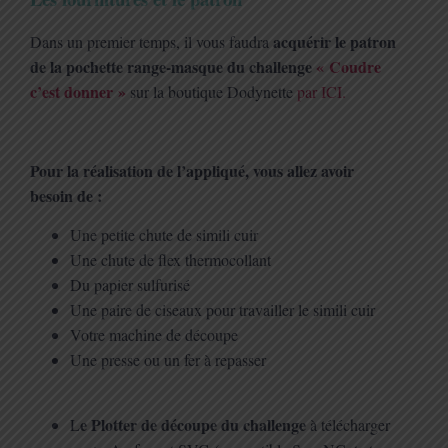
acquérir le patron
Dans un premier temps, il vous faudra
de la pochette range-masque du challenge
« Coudre
c’est donner »
sur la boutique Dodynette
par ICI.
Pour la réalisation de l’appliqué, vous allez avoir
besoin de :
Une petite chute de simili cuir
Une chute de flex thermocollant
Du papier sulfurisé
Une paire de ciseaux pour travailler le simili cuir
Votre machine de découpe
Une presse ou un fer à repasser
e Plotter de découpe du challenge
L
à télécharger