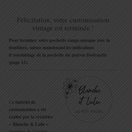
Félicitation, votre customisation
vintage est terminée !
Pour terminer votre pochette range-masque avec la
doublure, suivez maintenant les indications
d’assemblage de la pochette du patron Dodynette
(page 12).
e tutoriel de
C
customisation a été
réalisé par la créatrice
« Blanche & Lulu »
(membre de l’équipe