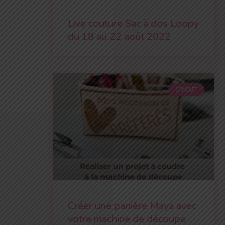
Live couture Sac à dos Loopy
du 18 au 22 août 2022
CRICUT
Créer une panière Maya avec
votre machine de découpe