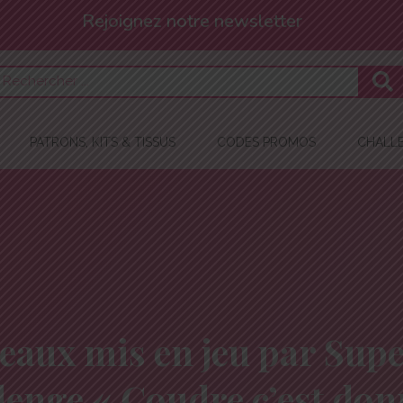
Et profitez de -10% !
PATRONS, KITS & TISSUS
CODES PROMOS
CHALLE
eaux mis en jeu par Sup
lenge « Coudre c’est don