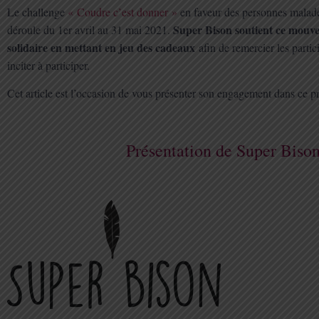
Le challenge
« Coudre c’est donner »
en faveur des personnes malades
Super Bison
soutient ce mouv
déroule du 1er avril au 31 mai 2021.
solidaire en mettant en jeu des cadeaux
afin de remercier les partic
inciter à participer.
Cet article est l’occasion de vous présenter son engagement dans ce pr
Présentation de Super Biso