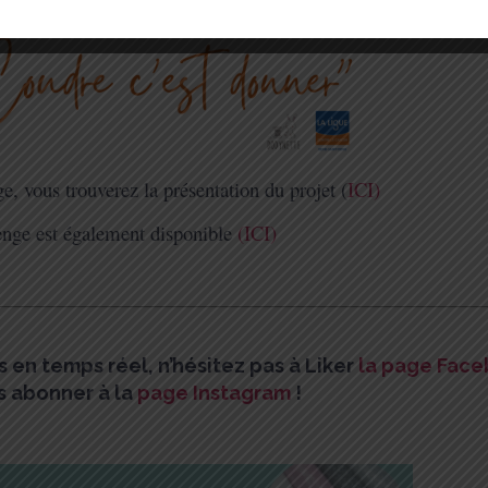
e, vous trouverez la présentation du projet (
ICI)
enge est également disponible
(ICI)
ls en temps réel, n’hésitez pas à
Liker
la page Fac
s abonner à la
page Instagram
!