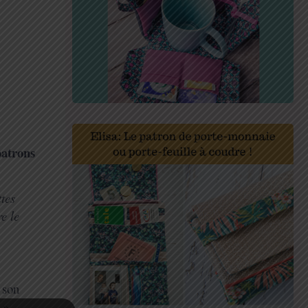
patrons
ttes
e le
 son
 »