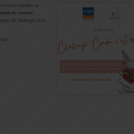
 et leurs familles se
ement de couture
ipants du challenge et les
ojet.
n