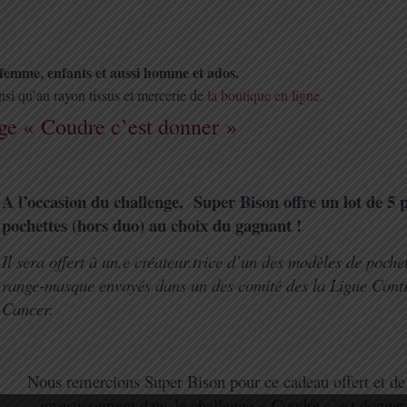
 femme, enfants et aussi homme et ados.
si qu’au rayon tissus et mercerie de
la boutique en ligne.
nge « Coudre c’est donner »
A l’occasion du challenge, Super Bison offre un lot de 5 
pochettes (hors duo) au choix du gagnant !
Il sera offert à un.e créateur.trice d’un des modèles de poche
range-masque envoyés dans un des comité des la Ligue Contr
Cancer.
Nous remercions Super Bison pour ce cadeau offert et de
investissement dans le challenge « Coudre c’est donner