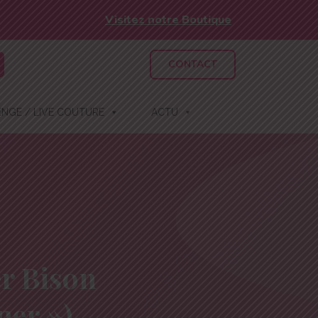
Visitez notre Boutique
CONTACT
NGE / LIVE COUTURE
ACTU
er Bison
ner »)