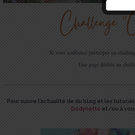
Si vous souhaitez participer au challeng
Une page dédiée au chall
Pour suivre l’actualité de du blog et les tutorie
Dodynette
et/
ou à vou