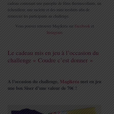
cadeau contenant une panoplie de films thermocollants, un
échenilleur, une raclette et
des mini teeshirts afin de
remercier les participants au challenge.
Vous pouvez retrouver Magikréa sur
Facebook
et
Instagram
Le cadeau mis en jeu à l’occasion du
challenge « Coudre c’est donner »
A l’occasion du challenge,
Magikréa
met en jeu
une box Siser d’une valeur de 70€ !