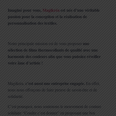
Imaginé pour vous,
Magikréa
est née d’une véritable
passion pour la conception et la réalisation de
personnalisation des textiles.
une
Notre principale mission est de vous proposer
sélection de films thermocollants de qualité avec une
harmonie des couleurs afin que vous puissiez réveiller
votre âme d’artiste !
c’est aussi une entreprise engagée.
Magikréa,
En effet,
nous nous efforçons de faire preuve de savoir-être et de
solidarité.
C’est pourquoi, nous soutenons le mouvement de couture
solidaire “Coudre c’est donner” en proposant une box