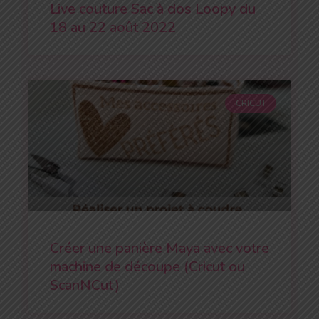
Live couture Sac à dos Loopy du
18 au 22 août 2022
CRICUT
Créer une panière Maya avec votre
machine de découpe (Cricut ou
ScanNCut)