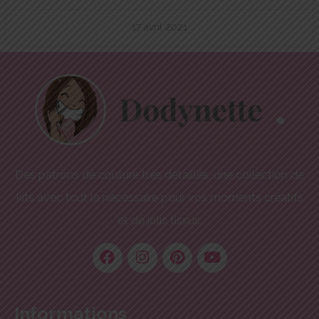
17 avril 2021
Des patrons de couture très détaillés, une collection de
kits avec tout le nécessaire pour vos moments créatifs
et de jolis tissus.
Informations