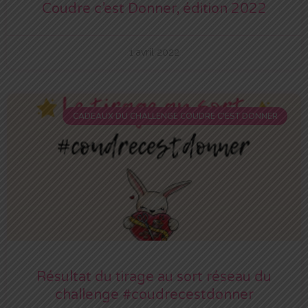
Coudre c’est Donner, édition 2022
1 avril 2022
CADEAUX DU CHALLENGE COUDRE C'EST DONNER
Résultat du tirage au sort réseau du
challenge #coudrecestdonner