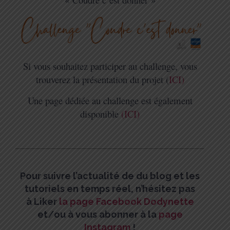
Si vous souhaitez participer au challenge, vous
trouverez la présentation du projet (
ICI)
Une page dédiée au challenge est également
disponible
(ICI)
Pour suivre l’actualité de du blog et les
tutoriels en temps réel, n’hésitez pas
à
Liker
la page Facebook Dodynette
et/
ou à vous abonner à la
page
Instagram
!