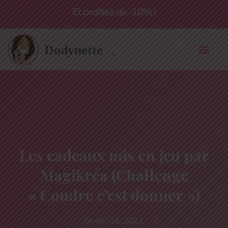
Livraison offerte à partir de 55€*
Et profitez de -10% !
Les cadeaux mis en jeu par
Magikréa (Challenge
« Coudre c’est donner »)
février 28, 2021