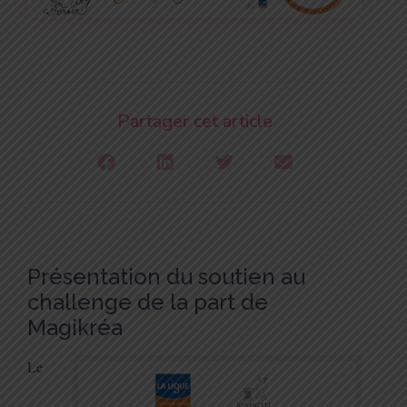
Partager cet article
Présentation du soutien au
challenge de la part de
Magikréa
Le