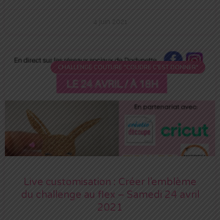
4 juin 2021
CHALLENGE COUTURE "COUDRE C'EST DONNER"
Live customisation : Créer l’emblème
du challenge au flex – Samedi 24 avril
2021