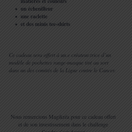
matières et couleurs
un échenilleur
une raclette
et des minis tee-shirts
Ce cadeau sera offert à un.e créateur.trice d’un
modèle de pochettes range-masque tiré au sort
dans un des comités de la Ligue contre le Cancer.
Nous remercions Magikréa pour ce cadeau offert
et de son investissement dans le challenge
« Coudre c’est donner »