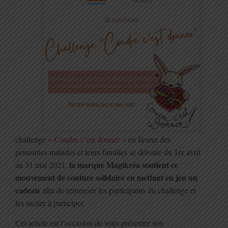
challenge
« Coudre c’est donner »
en faveur des
personnes malades et leurs familles se déroule du 1er avril
la marque Magikréa
soutient ce
au 31 mai 2021.
mouvement de couture solidaire en mettant en jeu un
cadeau
afin de remercier les participants du challenge et
les inciter à participer.
Cet article est l’occasion de vous présenter son