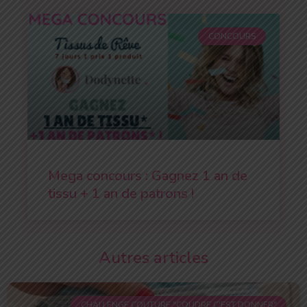
CONCOURS
Mega concours : Gagnez 1 an de
tissu + 1 an de patrons !
Autres articles
CHALLENGE COUTURE "COUDRE C'EST DONNER"