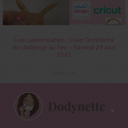
Live customisation : Créer l’emblème
du challenge au flex – Samedi 24 avril
2021
17 avril 2021