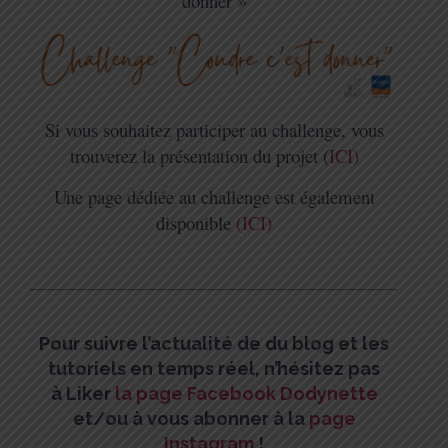
donner »
Si vous souhaitez participer au challenge, vous
trouverez la présentation du projet (
ICI)
Une page dédiée au challenge est également
disponible
(ICI)
Pour suivre l’actualité de du blog et les
tutoriels en temps réel, n’hésitez pas
à
Liker
la page Facebook Dodynette
et/
ou à vous abonner à la
page
Instagram
!