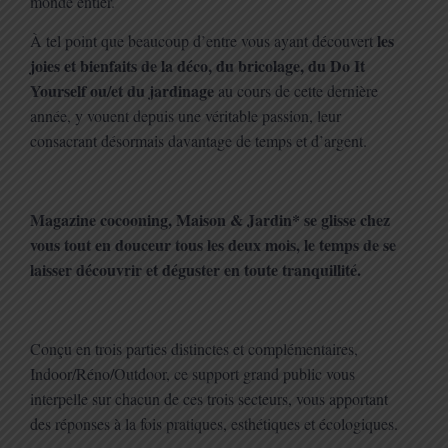
monde entier.
les
À tel point que beaucoup d’entre vous ayant découvert
joies et bienfaits de la déco, du bricolage, du Do It
Yourself ou/et du jardinage
au cours de cette dernière
année, y vouent depuis une véritable passion, leur
consacrant désormais davantage de temps et d’argent.
Magazine cocooning, Maison & Jardin* se glisse chez
vous tout en douceur tous les deux mois, le temps de se
laisser découvrir et déguster en toute tranquillité.
Conçu en trois parties distinctes et complémentaires,
Indoor/Réno/Outdoor, ce support grand public vous
interpelle sur chacun de ces trois secteurs, vous apportant
des réponses à la fois pratiques, esthétiques et écologiques.