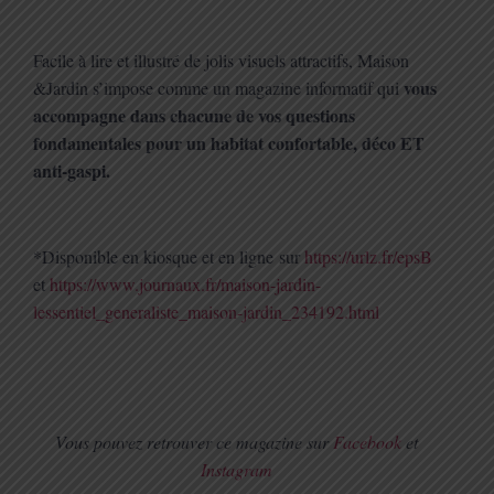
Facile à lire et illustré de jolis visuels attractifs, Maison
vous
&Jardin s’impose comme un magazine informatif qui
accompagne dans chacune de vos questions
fondamentales pour un habitat confortable, déco ET
anti-gaspi.
*Disponible en kiosque et en ligne sur
https://urlz.fr/epsB
et
https://www.journaux.fr/maison-jardin-
lessentiel_generaliste_maison-jardin_234192.html
Vous pouvez retrouver ce magazine sur
Facebook
et
Instagram