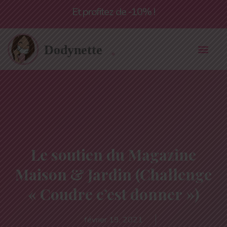
Livraison offerte à partir de 55€*
Et profitez de -10% !
Le soutien du Magazine
Maison & Jardin (Challenge
« Coudre c’est donner »)
février 19, 2021