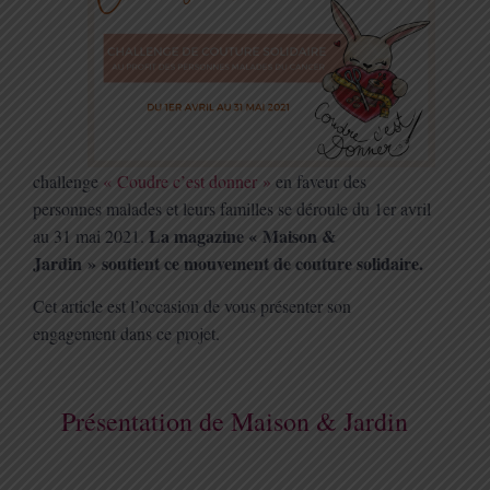
challenge
« Coudre c’est donner »
en faveur des
personnes malades et leurs familles se déroule du 1er avril
La magazine « Maison &
au 31 mai 2021.
Jardin »
soutient ce mouvement de couture solidaire.
Cet article est l’occasion de vous présenter son
engagement dans ce projet.
Présentation de Maison & Jardin