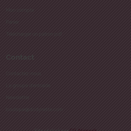
Mon compte
Panier
Télécharger un patron pdf
Contact
Contactez-nous
Le groupe d'entraide
Newsletter
boutique@dodynette.com
Site réalisé par
CG-Nümerik