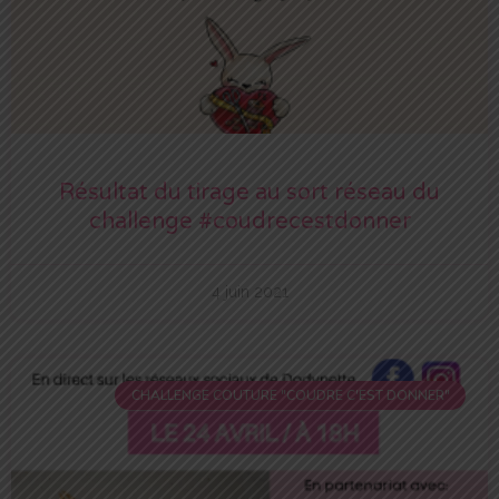
Résultat du tirage au sort réseau du
challenge #coudrecestdonner
4 juin 2021
CHALLENGE COUTURE "COUDRE C'EST DONNER"