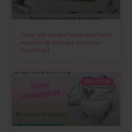
Créer une panière Maya avec votre
machine de découpe (Cricut ou
ScanNCut)
DÉFI COUTURE