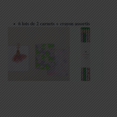
6 lots de 2 carnets + crayon assortis