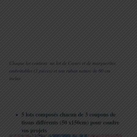
Chaque lot contient un lot de Cœurs et de marguerites
emboitables (3 pièces) et son ruban nature de 60 cm
inclus
5 lots composés chacun de 3 coupons de
tissus différents (50 x150cm) pour coudre
vos projets