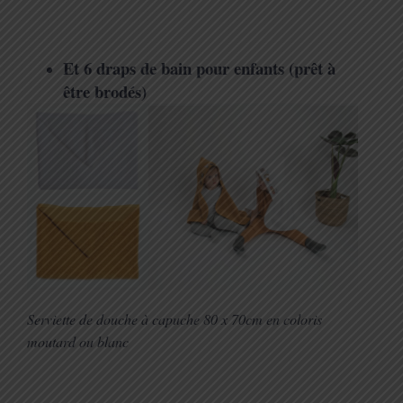
Et 6 draps de bain pour enfants (prêt à
être brodés)
Serviette de douche à capuche 80 x 70cm en coloris
moutard ou blanc