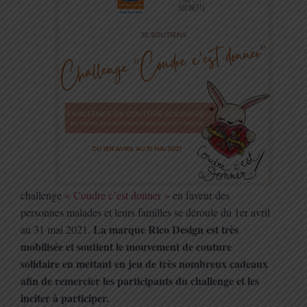
challenge
« Coudre c’est donner »
en faveur des
personnes malades et leurs familles se déroule du 1er avril
La marque Rico Design est très
au 31 mai 2021.
mobilisée et soutient le mouvement de couture
solidaire en mettant en jeu de très nombreux cadeaux
afin de remercier les participants du challenge et les
inciter à participer.