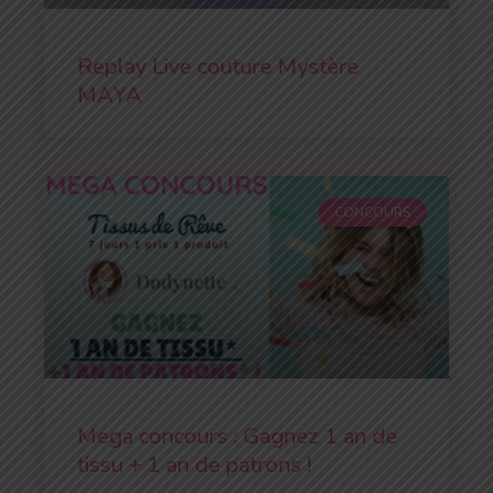
Replay Live couture Mystère
MAYA
CONCOURS
Mega concours : Gagnez 1 an de
tissu + 1 an de patrons !