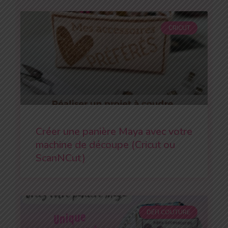
CRICUT
Créer une panière Maya avec votre
machine de découpe (Cricut ou
ScanNCut)
DÉFI COUTURE