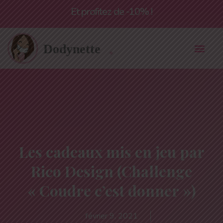
Livraison offerte à partir de 55€*
Les cadeaux mis en jeu par
Rico Design (Challenge
« Coudre c’est donner »)
février 9, 2021