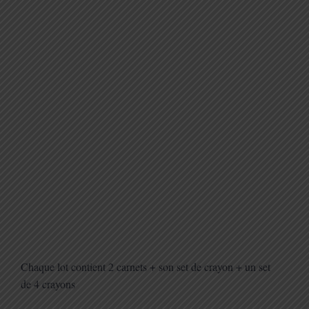
Chaque lot contient 2 carnets + son set de crayon + un set
de 4 crayons