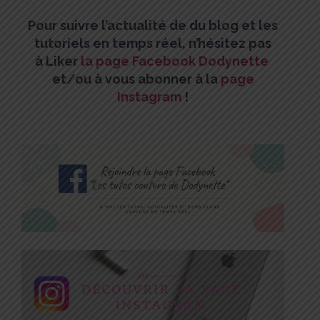
Pour suivre l’actualité de du blog et les
tutoriels en temps réel, n’hésitez pas
à
Liker
la page Facebook Dodynette
et/
ou à vous abonner à la
page
Instagram
!