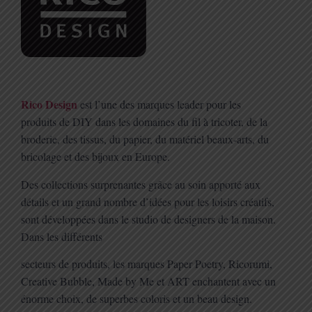
Rico Design
est l’une des marques leader pour les
produits de DIY dans les domaines du fil à tricoter,
de la
broderie, des tissus, du papier, du matériel beaux-arts, du
bricolage et des bijoux en Europe.
Des collections surprenantes grâce au soin apporté aux
détails et un grand nombre d’idées pour les
loisirs créatifs,
sont développées dans le studio de designers de la maison.
Dans les différents
secteurs de produits, les marques Paper Poetry, Ricorumi,
Creative Bubble, Made by Me et ART
enchantent avec un
énorme choix, de superbes coloris et un beau design.