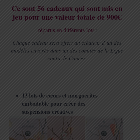
Ce sont 56 cadeaux qui sont mis en
jeu pour une valeur totale de 900€
répartis en différents lots
:
Chaque cadeau sera offert au créateur d’un des
modèles envoyés dans un des comités de la Ligue
contre le Cancer.
13 lots de cœurs et marguerites
emboitable pour créer des
suspensions
créatives