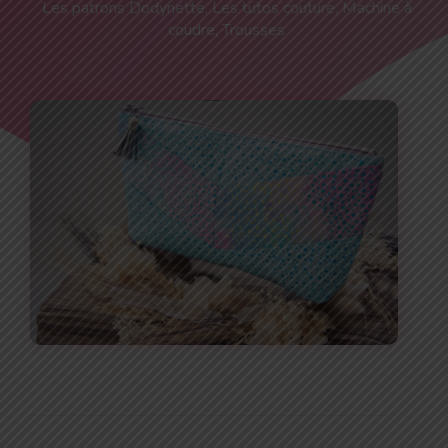
Les patrons Dodynette
,
Les tutos couture
,
Machine à
coudre
,
Trousses