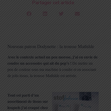
Partager cet article
Nouveau patron Dodynette : la trousse Mathilde
Avec le contexte actuel un peu morose, j’ai eu envie de
coudre un accessoire qui ait du pep’s !
De mettre un
peu de couleur sous ma machine à coudre et en associant
de jolis tissus, la trousse Mathilde est arrivée.
Tout est parti d’un
assortiment de tissus sur
lesquels j’ai craqué chez