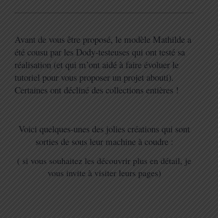
Avant de vous être proposé, le modèle Mathilde a
été cousu par les Dody-testeuses qui ont testé sa
réalisation (et qui m’ont aidé à faire évoluer le
tutoriel pour vous proposer un projet abouti).
Certaines ont décliné des collections entières !
Voici quelques-unes des jolies créations qui sont
sorties de sous leur machine à coudre :
( si vous souhaitez les découvrir plus en détail, je
vous invite à visiter leurs pages)