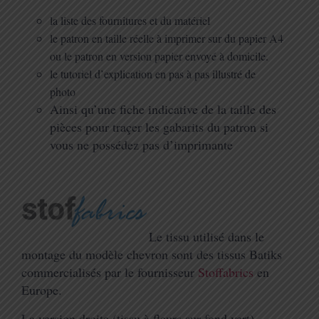
la liste des fournitures et du matériel
le patron en taille réelle à imprimer sur du papier A4
ou le patron en version papier envoyé à domicile.
le tutoriel d’explication en pas à pas illustré de
photo
Ainsi qu’une fiche indicative de la taille des
pièces pour traçer les gabarits du patron si
vous ne possédez pas d’imprimante
Le tissu utilisé dans le
montage du modèle chevron sont des tissus Batiks
commercialisés par le fournisseur
Stoffabrics
en
Europe.
La version droite (tissu à fleurs sur fond vert)