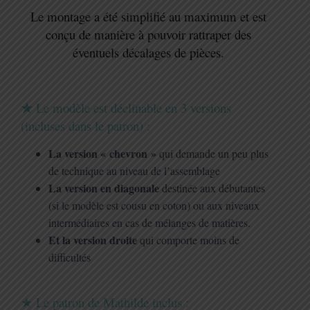
Le montage a été simplifié au maximum et est
conçu de manière à pouvoir rattraper des
éventuels décalages de pièces.
★
Le modèle est déclinable en 3 versions
(incluses dans le patron) :
La version « chevron »
qui demande un peu plus
de technique au niveau de l’assemblage
La version en diagonale
destinée aux débutantes
(si le modèle est cousu en coton) ou aux niveaux
intermédiaires en cas de mélanges de matières.
Et la version droite
qui comporte moins de
difficultés
★
Le patron de Mathilde inclus :