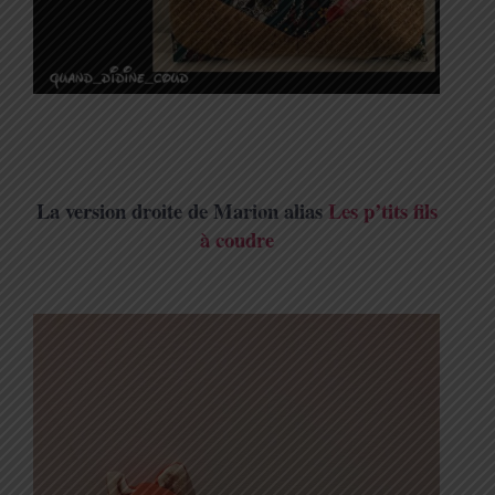
La version droite de Marion alias
Les p’tits fils
à coudre