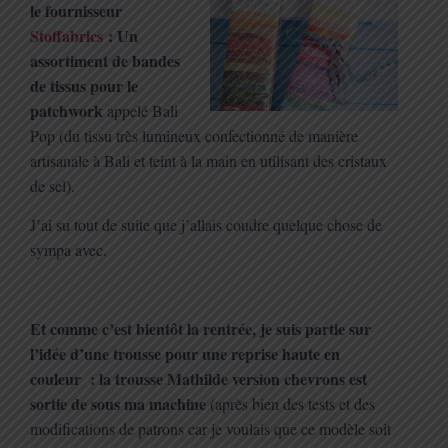
le fournisseur
Stoffabrics
: Un
assortiment de bandes
de tissus pour le
patchwork
appelé Bali
Pop (du tissu très lumineux confectionné de manière
artisanale à Bali et teint à la main en utilisant des cristaux
de sel).
J’ai su tout de suite que j’allais coudre quelque chose de
sympa avec.
Et comme c’est bientôt la rentrée, je suis partie sur
l’idée d’une trousse pour une reprise haute en
couleur : la trousse Mathilde version chevrons est
sortie de sous ma machine
(après bien des tests et des
modifications de patrons car je voulais que ce modèle soit