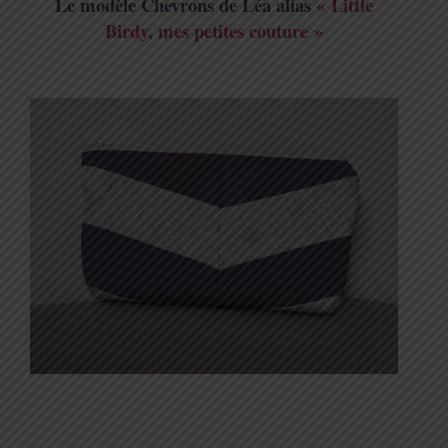
Le modèle Chevrons de Léa alias
« Little
Birdy, mes petites couture »