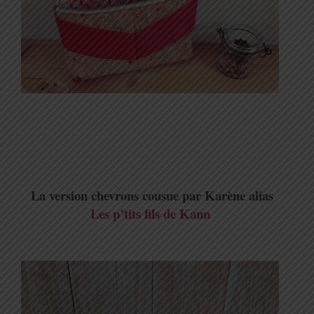
La version chevrons cousue par Karène alias
Les p’tits fils de Kann