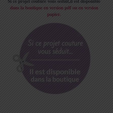
Si ce projet couture vous séduit,il est disponible
dans la boutique en version pdf ou en version
papier.