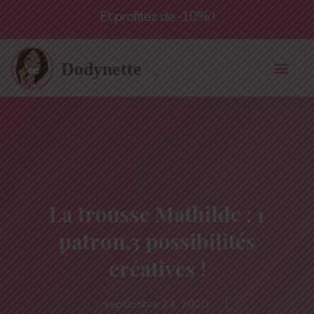
Livraison offerte à partir de 55€*
La trousse Mathilde : 1
patron,3 possibilités
créatives !
septembre 24, 2020