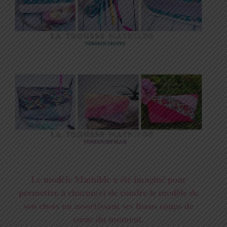
Le modèle Mathilde a été imaginé pour
permettre à chacun(e) de coudre le modèle de
son choix en assortissant ses tissus coups de
cœur
du moment.