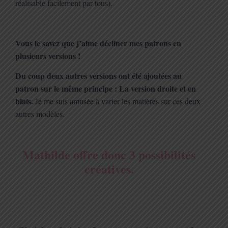
réalisable facilement par tous).
Vous le savez que j’aime décliner mes patrons en
plusieurs versions !
Du coup deux autres versions ont été ajoutées au
patron sur le même principe : La version droite et en
biais.
Je me suis amusée à varier les matières sur ces deux
autres modèles.
Mathilde offre donc 3 possibilités
créatives.