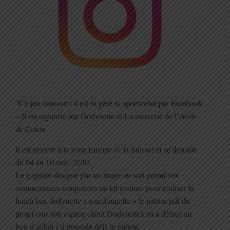
?
Ce jeu concours n’est ni géré ni sponsorisé par Facebook
– Il est organisé par Dodynette et La mercerie de l’étoile
de Coton
Il est réservé à la zone Europe (+ la Suisse) et se déroule
du 04 au 10 mai 2020
Le gagnant désigné par un tirage au sort parmi vos
commentaires remportera un kit couture pour réaliser la
lunch box dodynette à son domicile + le patron pdf du
projet (sur son espace client Dodynette) ou à défaut un
bon d’achat s’il possède déjà le patron.