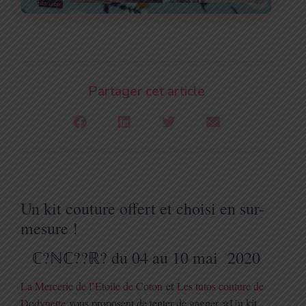
Partager cet article
Un kit couture offert et choisi en sur-
mesure !
ℂ?ℕℂ??ℝ? du 04 au 10 mai 2020
La Mercerie de l’Etoile de Coton
et
Les tutos couture de
Dodynette
vous proposent de tenter de gagner
⭐️
Un kit