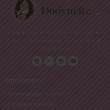
Des patrons de couture très détaillés, une collection de
kits avec tout le nécessaire pour vos moments créatifs
et de jolis tissus.
Informations
Conditions générales de ventes
Politique de confidentialité