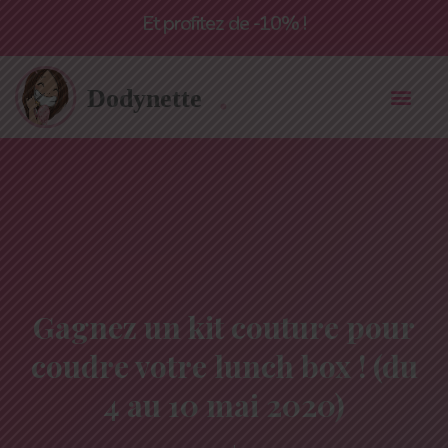
Livraison offerte à partir de 55€*
Et profitez de -10% !
Gagnez un kit couture pour
coudre votre lunch box ! (du
4 au 10 mai 2020)