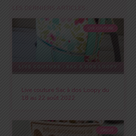
LES DERNIERS ARTICLES :
LIVE COUTURE
Live couture Sac à dos Loopy du
18 au 22 août 2022
CRICUT