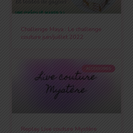
Challenge Maya : Le challenge
couture juin/juillet 2022
ACCESSOIRES
Replay Live couture Mystère