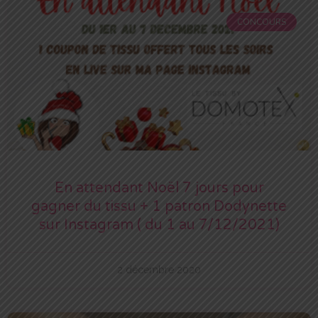
CONCOURS
En attendant Noël 7 jours pour
gagner du tissu + 1 patron Dodynette
sur Instagram ( du 1 au 7/12/2021)
2 décembre 2020