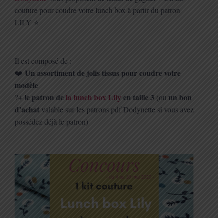
couture pour coudre votre lunch box à partir du patron
LILY
⭐️
Il est composé de :
Un assortiment de jolis tissus pour coudre votre
❤️
modèle
+ le patron de
la lunch box Lily
en taille 3
un bon
?
(ou
d’achat
valable sur les patrons pdf Dodynette si vous avez
possédez déjà le patron)