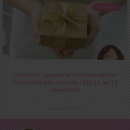
CONCOURS
Concours : gagnez le prochain patron
Dodynette dès sa sortie ! (du 11 au 13
novembre)
12 novembre 2020