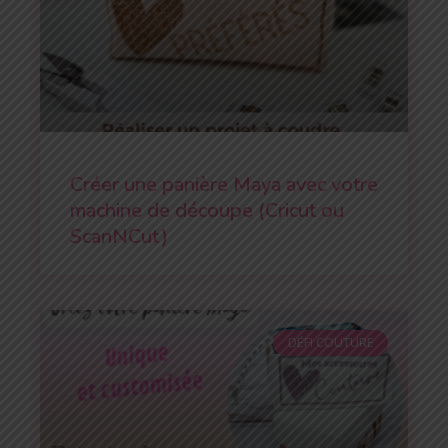
Créer une panière Maya avec votre
machine de découpe (Cricut ou
ScanNCut)
DÉFI COUTURE