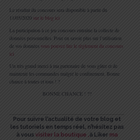
Le résultat du concours sera disponible à partir du
11/05/2020
sur le blog ici
La participation à ce jeu concours entraîne la collecte de
données personnelles. Pour en savoir plus sur l’utilisation
de vos données
vous pouvez lire le règlement du concours
ici
Un très grand merci à ma partenaire de vous gâter et de
maintenir les commandes malgré le confinement. Bonne
chance à toutes et tous !
?
BONNE CHANCE !
?
?
Pour suivre l’actualité de votre blog et
les tutoriels en temps réel, n’hésitez pas
à vous
visiter la boutique
,
à Liker
ma