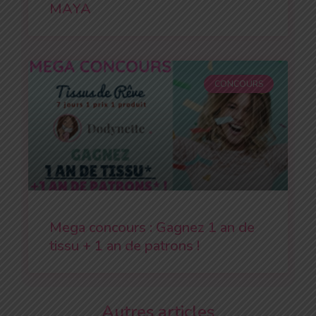
MAYA
CONCOURS
Mega concours : Gagnez 1 an de
tissu + 1 an de patrons !
Autres articles