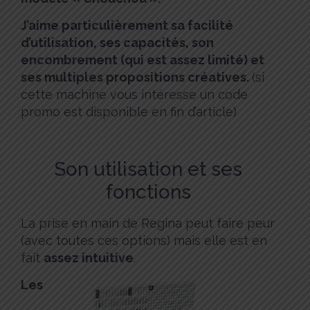
J’aime particulièrement sa facilité
d’utilisation, ses capacités, son
encombrement (qui est assez limité) et
ses multiples propositions créatives.
(si
cette machine vous intéresse un code
promo est disponible en fin d’article)
Son utilisation et ses
fonctions
La prise en main de Regina peut faire peur
(avec toutes ces options) mais elle est en
fait
assez intuitive
.
Les