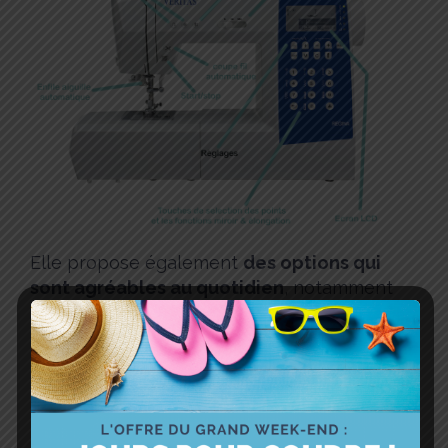
Elle propose également
des options qui
sont agréables au quotidien
, notamment
:
le coupe fil et l’enfile aiguille
automatique
le régulateur progressif de vitesse
(permettant d’abaisser la vitesse de la