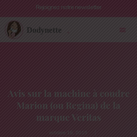
Rejoignez notre newsletter
Avis sur la machine à coudre
Marion (ou Regina) de la
marque Veritas
octobre 16, 2019