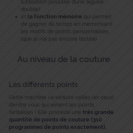
l’utilisation possible d’une aiguille
double)
et
la fonction mémoire
qui permet
de gagner du temps en mémorisant
les motifs de points personnalisés
(que je n’ai pas encore testée)
Au niveau de la couture
Les différents points
Cette machine va séduire celles (et ceux)
d’entre vous qui aiment les points
fantaisies ! Elle procède une
très grande
quantité de points de couture
(310
programmes de points exactement).