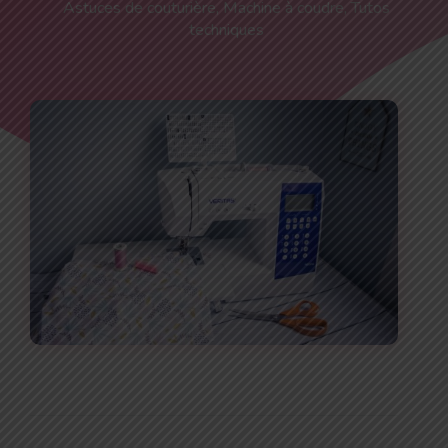
Astuces de couturière
,
Machine à coudre
,
Tutos
techniques