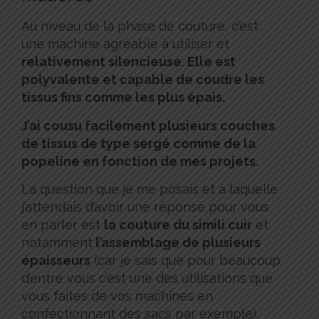
Au niveau de la phase de couture, c’est
une machine agréable à utiliser et
relativement silencieuse
.
Elle est
polyvalente
et capable de coudre les
tissus fins comme les plus épais.
J’ai cousu facilement plusieurs couches
de tissus de type sergé comme de la
popeline en fonction de mes projets.
La question que je me posais et à laquelle
j’attendais d’avoir une réponse pour vous
en parler est
la couture du simili cuir
et
notamment
l’assemblage de plusieurs
épaisseurs
(car je sais que pour beaucoup
d’entre vous c’est une des utilisations que
vous faites de vos machines en
confectionnant des sacs par exemple).