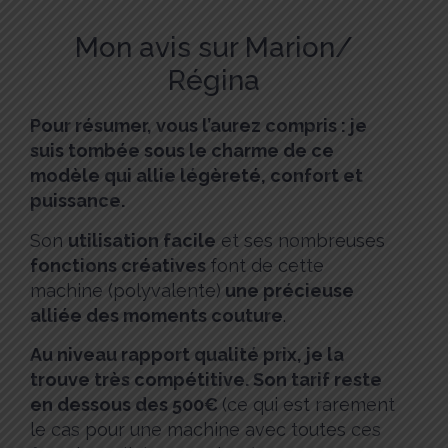
Mon avis sur Marion/
Régina
Pour résumer, vous l’aurez compris : je
suis tombée sous le charme de ce
modèle qui allie légèreté, confort et
puissance.
Son
utilisation facile
et ses nombreuses
fonctions créatives
font de cette
machine (polyvalente)
une précieuse
alliée des moments couture
.
Au niveau rapport qualité prix, je la
trouve très compétitive. Son tarif reste
en dessous des 500€
(ce qui est rarement
le cas pour une machine avec toutes ces