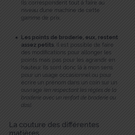
Ils correspondent tout à faire au
niveau d’une machine de cette
gamme de prix.
Les points de broderie, eux, restent
assez petits
. Il est possible de faire
des modifications pour allonger les
points mais pas pour les agrandir en
hauteur. Ils sont donc là à mon sens
pour un usage occasionnel ou pour
écrire un prénom dans un coin sur un
ouvrage
(en respectant les règles de la
broderie avec un renfort de broderie au
dos).
La couture des différentes
matières