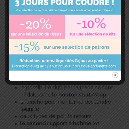
machine en fonction de votre envie
ou besoin)
des possibilités de
réglages très
précis des points de couture
( la
longueur du point peut être réglée
progressivement de 0,0 à 4,5 mm et
la largeur de 0 à 7,0 mm)
le placement de l’aiguille
à
l’emplacement choisi par l’utilisateur
(elle peut être
déplacée sur la
totalité de la zone de couture
de
gauche à droite).
la possibilité d’utiliser la machine sans
pédale avec
le bouton start/stop
la touche pour monter ou descendre
l’aiguille
deux types de points retours
le second support à bobine
(et