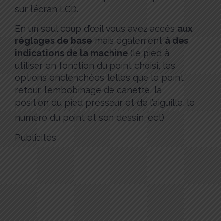
sur l’écran LCD.
En un seul coup d’œil vous avez accès
aux
réglages de base
mais également
à des
indications de la machine
(le pied à
utiliser en fonction du point choisi, les
options enclenchées telles que le point
retour, l’embobinage de canette, la
position du pied presseur et de l’aiguille, le
numéro du point et son dessin, ect)
Publicités