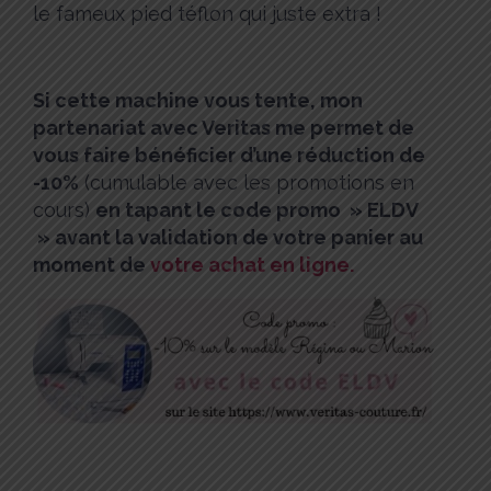
le fameux pied téflon qui juste extra !
Si cette machine vous tente, mon
partenariat avec Veritas me permet de
vous faire bénéficier d’une réduction de
-10%
(cumulable avec les promotions en
cours)
en tapant le code promo » ELDV
» avant la validation de votre panier au
moment de
votre achat en ligne.