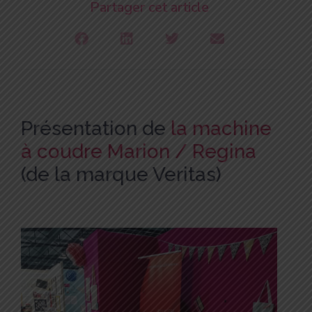
Partager cet article
Présentation de
la machine
à coudre Marion
/ Regina
(de la marque Veritas)