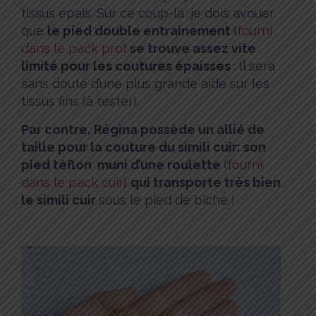
tissus épais. Sur ce coup-là, je dois avouer
que
le pied double entrainement
(
fourni
dans le pack pro)
se trouve assez vite
limité pour les coutures épaisses
: Il sera
sans doute d’une plus grande aide sur les
tissus fins (à tester).
Par contre, Régina possède un allié de
taille pour la couture du simili cuir: son
pied téflon muni d’une roulette
(
fourni
dans le pack cuir
)
qui transporte très bien
le simili cuir
sous le pied de biche !