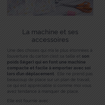
La machine et ses
accessoires
Une des choses qui m’a le plus étonnées à
l’ouverture du carton c’est sa taille et
son
poids (léger) qui en font une machine
compacte et facile à emporter avec soi
lors d’un déplacement
. Elle ne prend pas
beaucoup de place sur un plan de travail,
ce qui est appréciable si comme moi vous
avez tendance à manquer de place.
Elle est fournie avec :