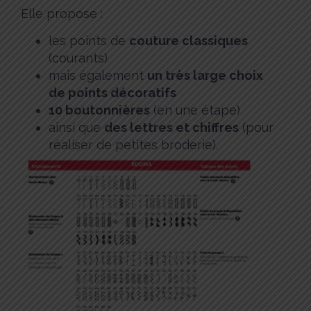
Elle propose :
les points de
couture classiques
(courants)
mais également
un très large choix
de points décoratifs
10 boutonnières
(en une étape)
ainsi que
des lettres et chiffres
(pour
réaliser de petites broderie).