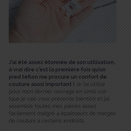
J’ai été assez étonnée de son utilisation,
à vrai dire c’est la première fois qu’un
pied téflon me procure un confort de
couture aussi important !
Je l’ai utilisé
pour mon dernier ouvrage en simili cuir
(que je vais vous présente bientôt) et j’ai
assemblé toutes mes pièces assez
facilement malgré 4 épaisseurs de marges
de couture à certains endroits.