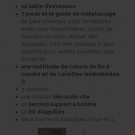
sa table d’extension
7 pieds et le guide de matelassage
(le pied universel, pour fermetures-
éclair, pour boutonnières, points de
bourdon (ou pour réaliser des
appliqués, il est très pratique !), pour
boutons,pour ourlets invisibles, pour
broderie)
une multitude de coloris de fils à
coudre et de canettes (embobinées
!)
3 canettes
une brosse/
découds-vite
un
second support à bobine
un
kit d’aiguilles
deux tournevis classiques et un en L