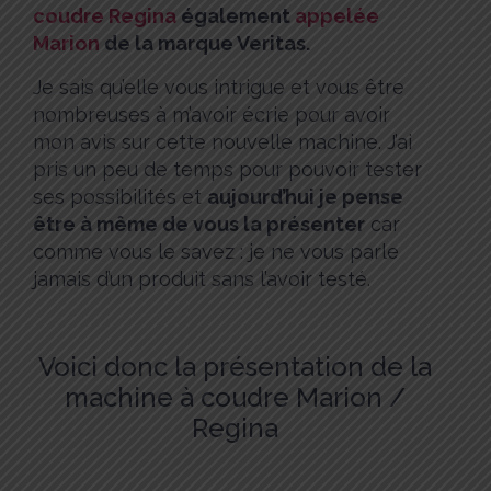
coudre Regina
également
appelée
Marion
de la marque Veritas.
Je sais qu’elle vous intrigue et vous être
nombreuses à m’avoir écrie pour avoir
mon avis sur cette nouvelle machine. J’ai
pris un peu de temps pour pouvoir tester
ses possibilités et
aujourd’hui je pense
être à même de vous la présenter
car
comme vous le savez : je ne vous parle
jamais d’un produit sans l’avoir testé.
Voici donc la présentation de la
machine à coudre Marion /
Regina