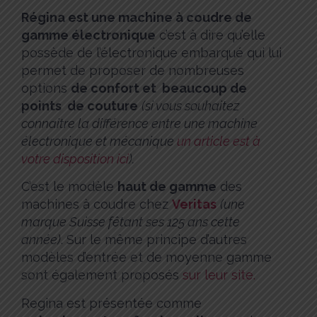
Régina est une machine à coudre de
gamme électronique
c’est à dire qu’elle
possède de l’électronique embarqué qui lui
permet de proposer de nombreuses
options
de confort et beaucoup de
points de couture
(si vous souhaitez
connaitre la différence entre une machine
électronique et mécanique
un article est à
votre disposition ici
).
C’est le modèle
haut de gamme
des
machines à coudre chez
Veritas
(une
marque Suisse fêtant ses 125 ans cette
année)
. Sur le même principe d’autres
modèles d’entrée et de moyenne gamme
sont également proposés
sur leur site.
Regina est présentée comme