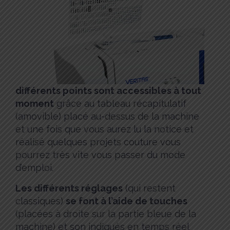
différents points sont accessibles à tout
moment
grâce au tableau récapitulatif
(amovible) placé au-dessus de la machine
et une fois que vous aurez lu la notice et
réalisé quelques projets couture vous
pourrez très vite vous passer du mode
d’emploi.
Les différents réglages
(qui restent
classiques)
se font à l’aide de touches
(placées à droite sur la partie bleue de la
machine) et son indiqués en temps réel