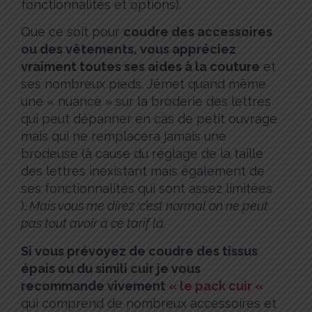
fonctionnalités et options).
Que ce soit pour
coudre des accessoires
ou des vêtements, vous appréciez
vraiment toutes ses aides à la couture
et
ses nombreux pieds. J’émet quand même
une « nuance » sur la broderie des lettres
qui peut dépanner en cas de petit ouvrage
mais qui ne remplacera jamais une
brodeuse (à cause du réglage de la taille
des lettres inexistant mais également de
ses fonctionnalités qui sont assez limitées
).
Mais vous me direz :c’est normal on ne peut
pas tout avoir à ce tarif là.
Si vous prévoyez de coudre des tissus
épais ou du simili cuir je vous
recommande vivement
« le pack cuir «
qui comprend de nombreux accessoires et