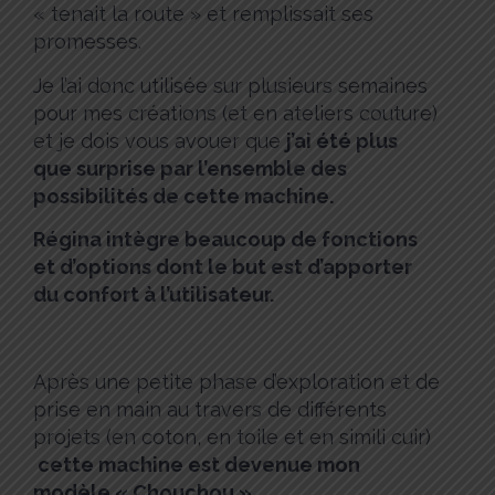
« tenait la route » et remplissait ses
promesses.
Je l’ai donc utilisée sur plusieurs semaines
pour mes créations (et en ateliers couture)
et je dois vous avouer que
j’ai été plus
que surprise par l’ensemble des
possibilités de cette machine.
Régina intègre beaucoup de fonctions
et d’options dont le but est d’apporter
du confort à l’utilisateur.
Après une petite phase d’exploration et de
prise en main au travers de différents
projets (en coton, en toile et en simili cuir)
cette machine est devenue mon
modèle « Chouchou ».