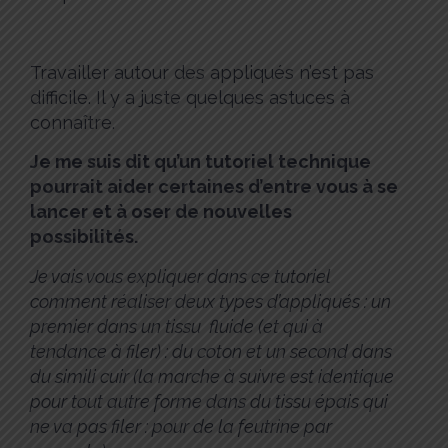
Travailler autour des appliqués n’est pas
difficile. Il y a juste quelques astuces à
connaître.
Je me suis dit qu’un tutoriel technique
pourrait aider certaines d’entre vous à se
lancer et à oser de nouvelles
possibilités.
Je vais vous expliquer dans ce tutoriel
comment réaliser deux types d’appliqués : un
premier dans un tissu fluide (et qui à
tendance à filer) : du coton et un second dans
du simili cuir (la marche à suivre est identique
pour tout autre forme dans du tissu épais qui
ne va pas filer : pour de la feutrine par