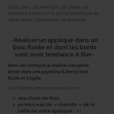
Dons dans cet exemple, j’ai placé ma
première étoile sur la partie extérieure du
rabat avant d’assembler la doublure.
-Réaliser un appliqué dans un
tissu fluide et dont les bords
vont avoir tendance à filer-
Dans cet exemple je réalise une petite
étoile dans une popeline (Liberty) très
fluide et fragile.
Les fournitures nécessaires sont :
une chute de tissu
un morceau de » vliesofix » de la
taille de votre appliqué
: un