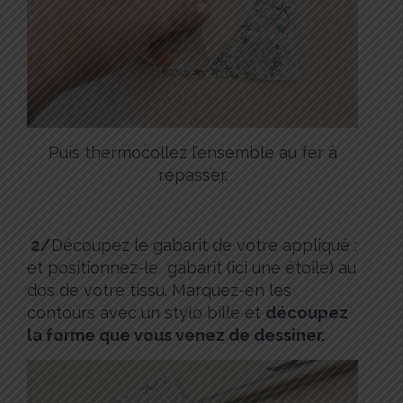
Puis thermocollez l’ensemble au fer à
repasser.
2/
Découpez le gabarit de votre appliqué :
et positionnez-le gabarit (ici une étoile) au
dos de votre tissu. Marquez-en les
contours avec un stylo bille et
découpez
la forme que vous venez de dessiner.