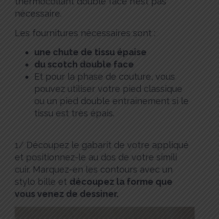
thermocollant double face n’est pas
nécessaire.
Les fournitures nécessaires sont :
une chute de tissu épaise
du scotch double face
Et pour la phase de couture, vous
pouvez utiliser votre pied classique
ou un pied double entrainement si le
tissu est très épais.
1/ Découpez le gabarit de votre appliqué
et positionnez-le au dos de votre simili
cuir. Marquez-en les contours avec un
stylo bille et
découpez la forme que
vous venez de dessiner.