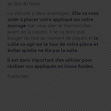
au dos du tissu).
La vliesofix a deux avantages :
Elle va vous
aider à placer votre appliqué sur votre
ouvrage
(car vous aller le thermocoller
avant de la coudre, il ne va donc pas
bouger du tout au moment de piquer) et
la
colle va agir sur le tour de votre pièce et
éviter qu’elle ne file par la suite.
Il est donc important d’en utiliser pour
réaliser vos appliqués en tissus fluides.
Publicités