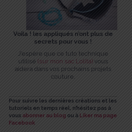
Voila ! les appliqués n’ont plus de
secrets pour vous !
J’espère que ce tuto technique
utilisé
(sur mon sac Lolita)
vous
aidera dans vos prochains projets
couture.
Pour s
uivre les dernières créations et les
tutoriels en temps réel, n’hésitez pas à
vous
abonner au blog
ou à
Liker ma page
Facebook