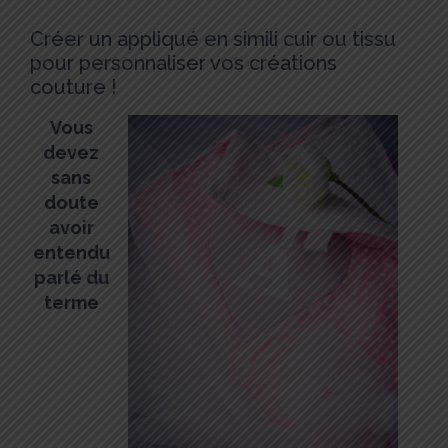
Créer un appliqué en simili cuir ou tissu
pour personnaliser vos créations
couture !
Vous
devez
sans
doute
avoir
entendu
parlé du
terme