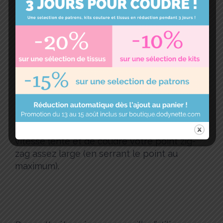
Réalisez ensuite une couture au point
zig-zag (très serré) sur tout le tour de
votre appliqué.
Coudre une étoile n’est pas la forme la
plus facile. Je vous conseille de travailler à
vitesse lente et de coudre votre point zig-
zag assez large (en serrant le point au
maximum).