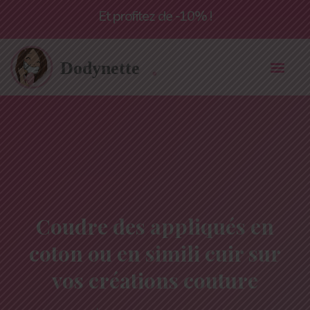
Livraison offerte à partir de 55€*
Coudre des appliqués en
coton ou en simili cuir sur
vos créations couture