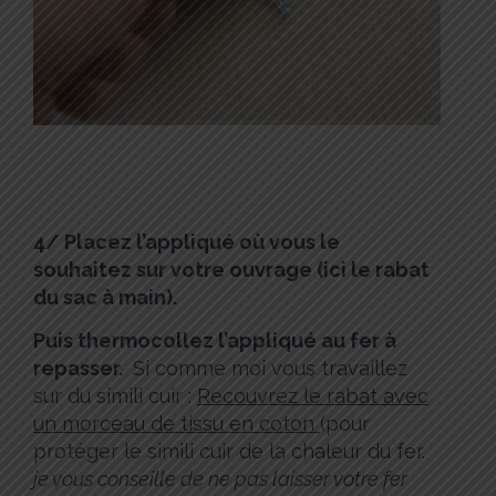
4/ Placez l’appliqué où vous le
souhaitez sur votre ouvrage (ici le rabat
du sac à main).
Puis thermocollez l’appliqué au fer à
repasser.
Si comme moi vous travaillez
sur du simili cuir :
Recouvrez le rabat avec
un morceau de tissu en coton
(pour
protéger le simili cuir de la chaleur du fer.
je vous conseille de ne pas laisser votre fer