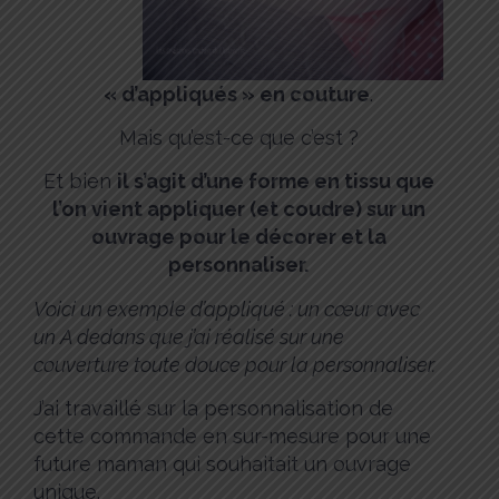
« d’appliqués » en couture
.
Mais qu’est-ce que c’est ?
Et bien
il s’agit d’une forme en tissu que
l’on vient appliquer (et coudre) sur un
ouvrage pour le décorer et la
personnaliser.
Voici un exemple d’appliqué : un cœur avec
un A dedans que j’ai réalisé sur une
couverture toute douce pour la personnaliser.
J’ai travaillé sur la personnalisation de
cette commande en sur-mesure pour une
future maman qui souhaitait un ouvrage
unique.