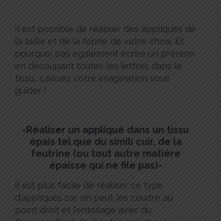
Il est possible de réaliser des appliqués de
la taille et de la forme de votre choix. Et
pourquoi pas également écrire un prénom
en découpant toutes les lettres dans le
tissu… Laissez votre imagination vous
guider !
-Réaliser un appliqué dans un tissu
épais tel que du simili cuir, de la
feutrine (ou tout autre matière
épaisse qui ne file pas)-
Il est plus facile de réaliser ce type
d’appliqués car on peut les coudre au
point droit et l’entoilage avec du