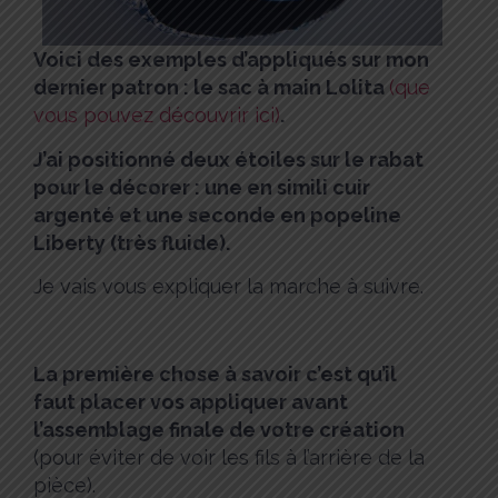
Voici des exemples d’appliqués sur mon
dernier patron : le sac à main Lolita
(que
vous pouvez découvrir ici)
.
J’ai positionné deux étoiles sur le rabat
pour le décorer : une en simili cuir
argenté et une seconde en popeline
Liberty (très fluide).
Je vais vous expliquer la marche à suivre.
La première chose à savoir c’est qu’il
faut placer vos appliquer avant
l’assemblage finale de votre création
(pour éviter de voir les fils à l’arrière de la
pièce).