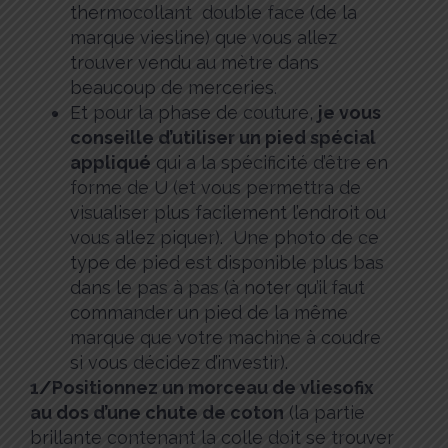
thermocollant double face (de la
marque viesline) que vous allez
trouver vendu au mètre dans
beaucoup de merceries.
Et pour la phase de couture,
je vous
conseille d’utiliser un pied spécial
appliqué
qui a la spécificité d’être en
forme de U (et vous permettra de
visualiser plus facilement l’endroit ou
vous allez piquer). Une photo de ce
type de pied est disponible plus bas
dans le pas à pas (à noter qu’il faut
commander un pied de la même
marque que votre machine à coudre
si vous décidez d’investir).
1/Positionnez un morceau de vliesofix
au dos d’une chute de coton
(la partie
brillante contenant la colle doit se trouver