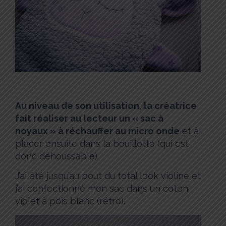
Au niveau de son utilisation, la créatrice
fait réaliser au lecteur un « sac à
noyaux » à réchauffer au micro onde
et à
placer ensuite dans la bouillotte (qui est
donc déhoussable).
J’ai été jusqu’au bout du total look violine et
j’ai confectionné mon sac dans un coton
violet à pois blanc (rétro).