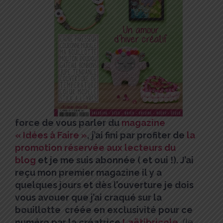
force de vous parler du
magazine
« Idées à Faire »
, j’ai fini par profiter de
la
promotion réservée aux lecteurs du
blog
et je me suis abonnée ( et oui !).
J’ai
reçu mon premier magazine il y a
quelques jours et dès l’ouverture je dois
vous avouer que j’ai craqué sur la
bouillotte créée en exclusivité pour ce
numéro par la créatrice
Laëtibricole
(le