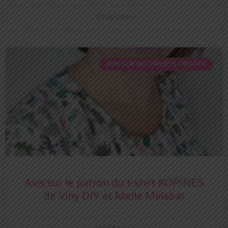
9 mai 2021
AVIS SUR DES PROJETS CRÉATIFS
Avis sur le patron du t-shirt KOPINES
de Viny DIY et Melle Malabar