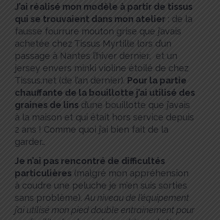
J’ai réalisé mon modèle à partir de tissus
qui se trouvaient dans mon atelier
: de la
fausse fourrure mouton grise que j’avais
achetée chez Tissus Myrtille lors d’un
passage à Nantes l’hiver dernier, et un
jersey envers minki violine étoilé de chez
Tissus.net (de l’an dernier).
Pour la partie
chauffante de la bouillotte j’ai utilisé des
graines de lins
d’une bouillotte que j’avais
à la maison et qui était hors service depuis
2 ans ! Comme quoi j’ai bien fait de la
garder…
Je n’ai pas rencontré de difficultés
particulières
(malgré mon appréhension
à coudre une peluche je m’en suis sorties
sans problème).
Au niveau de l’équipement
j’ai utilisé mon pied double entrainement pour