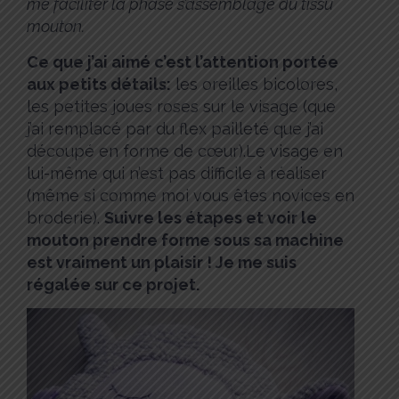
me faciliter la phase s’assemblage du tissu
mouton.
Ce que j’ai aimé c’est l’attention portée
aux petits détails:
les oreilles bicolores,
les petites joues roses sur le visage (que
j’ai remplacé par du flex pailleté que j’ai
découpé en forme de cœur).Le visage en
lui-même qui n’est pas difficile à réaliser
(même si comme moi vous êtes novices en
broderie).
Suivre les étapes et voir le
mouton prendre forme sous sa machine
est vraiment un plaisir ! Je me suis
régalée sur ce projet.