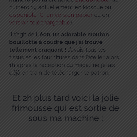
numéro 19 actuellement en kiosque ou
disponible ICI en version papier
ou en
version téléchargeable
).
Il s’agit de
Léon, un adorable mouton
bouillotte à coudre que j’ai trouvé
tellement craquant !
J’avais tous les
tissus et les fournitures dans l’atelier alors
1h après la réception du magazine j’étais
déjà en train de télécharger le patron.
Et 2h plus tard voici la jolie
frimousse qui est sortie de
sous ma machine :