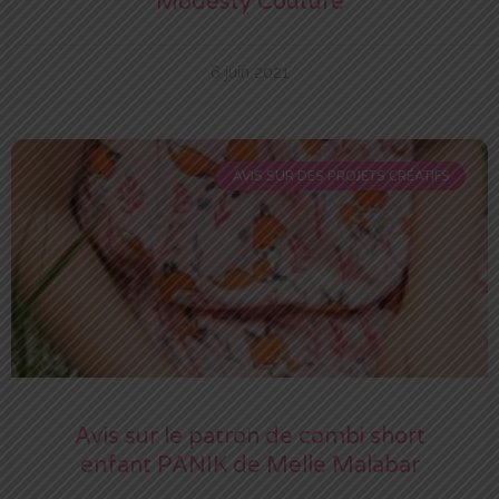
Modesty Couture
6 juin 2021
AVIS SUR DES PROJETS CRÉATIFS
Avis sur le patron de combi short
enfant PANIK de Melle Malabar