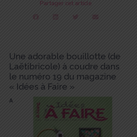
Partager cet article
Une adorable bouillotte (de
Laëtibricole) à coudre dans
le numéro 19 du magazine
« Idées à Faire »
A