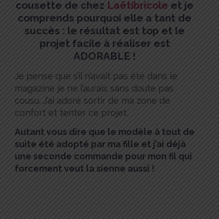
cousette de chez
Laëtibricole
et je
comprends pourquoi elle a tant de
succès : le résultat est top et le
projet facile à réaliser est
ADORABLE !
Je pense que s’il n’avait pas été dans le
magazine je ne l’aurais sans doute pas
cousu. J’ai adoré sortir de ma zone de
confort et tenter ce projet.
Autant vous dire que le modèle à tout de
suite été adopté par ma fille et j’ai déjà
une seconde commande pour mon fil qui
forcement veut la sienne aussi !