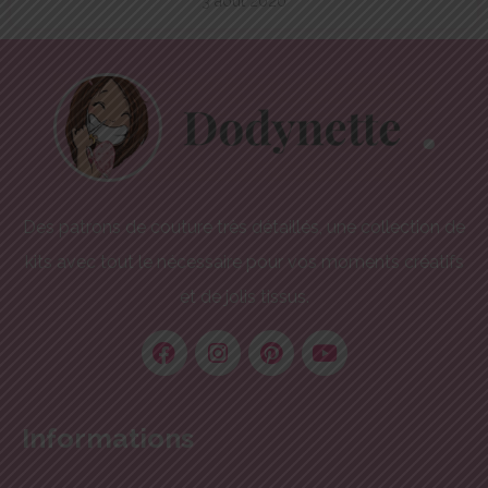
3 août 2020
Des patrons de couture très détaillés, une collection de
kits avec tout le nécessaire pour vos moments créatifs
et de jolis tissus.
Informations