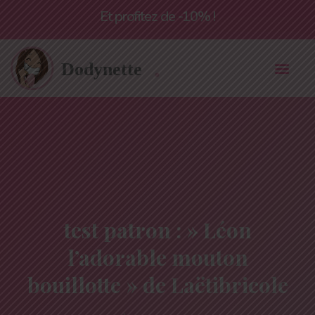
Livraison offerte à partir de 55€*
test patron : » Léon
l’adorable mouton
bouillotte » de Laëtibricole