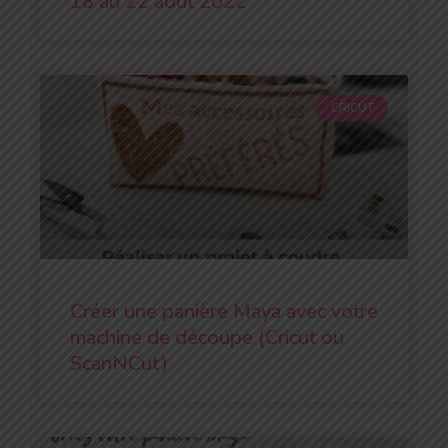
18 au 22 août 2022
CRICUT
Créer une panière Maya avec votre
machine de découpe (Cricut ou
ScanNCut)