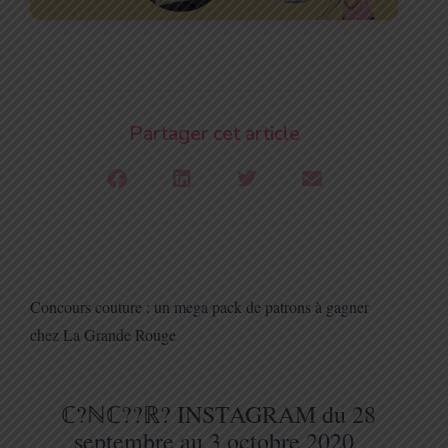
Partager cet article
Concours couture : un mega pack de patrons à gagner
chez La Grande Rouge
ℂ?ℕℂ??ℝ? INSTAGRAM du 28
septembre au 3 octobre 2020