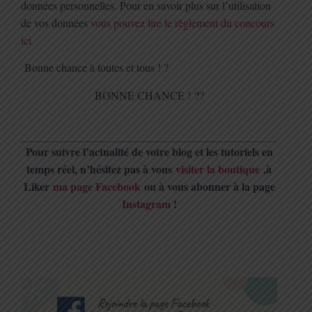
données personnelles. Pour en savoir plus sur l’utilisation
de vos données
vous pouvez lire le règlement du concours
ici
Bonne chance à toutes et tous !
?
BONNE CHANCE !
?
?
Pour suivre l’actualité de votre blog et les tutoriels en
temps réel, n’hésitez pas à vous
visiter la boutique
,
à
Liker
ma page Facebook
ou à vous abonner à la page
Instagram
!