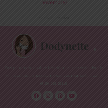
novembre)
12 novembre 2020
Des patrons de couture très détaillés, une collection de
kits avec tout le nécessaire pour vos moments créatifs
et de jolis tissus.