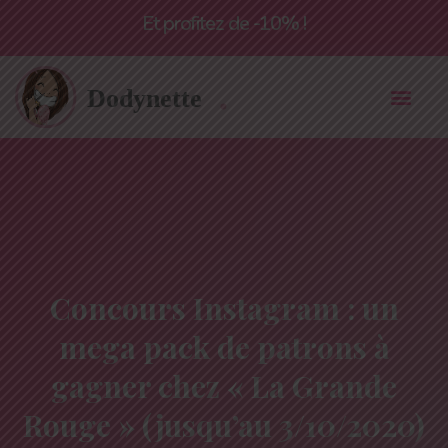
Livraison offerte à partir de 55€*
Et profitez de -10% !
Concours Instagram : un
mega pack de patrons à
gagner chez « La Grande
Rouge » (jusqu’au 3/10/2020)