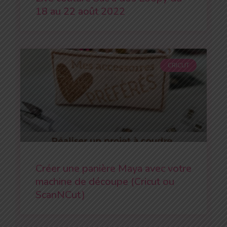
18 au 22 août 2022
CRICUT
Créer une panière Maya avec votre
machine de découpe (Cricut ou
ScanNCut)