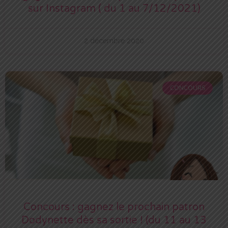
sur Instagram ( du 1 au 7/12/2021)
2 décembre 2020
CONCOURS
Concours : gagnez le prochain patron
Dodynette dès sa sortie ! (du 11 au 13