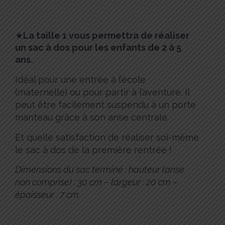
★
La taille 1 vous permettra de réaliser
un sac à dos pour les enfants de 2 à 5
ans.
Idéal pour une entrée à l’école
(maternelle) ou pour partir à l’aventure. Il
peut être facilement suspendu à un porte
manteau grâce à son anse centrale.
Et quelle satisfaction de réaliser soi-même
le sac à dos de la première rentrée !
Dimensions du sac terminé : hauteur (anse
non comprise) : 30 cm – largeur : 20 cm –
épaisseur : 7 cm.