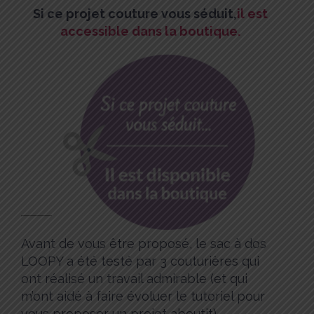
Si ce projet couture vous séduit,
il est
accessible dans la boutique.
Avant de vous être proposé, le sac à dos
LOOPY a été testé par 3 couturières qui
ont réalisé un travail admirable (et qui
m’ont aidé à faire évoluer le tutoriel pour
vous proposer un projet aboutit).