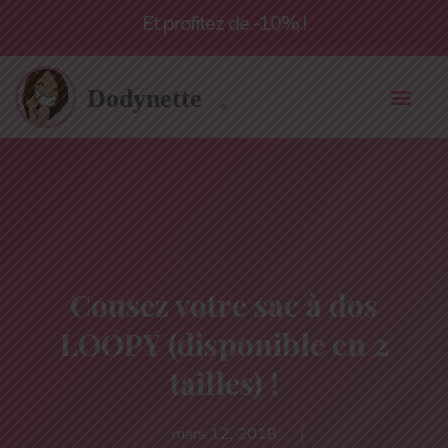
Livraison offerte à partir de 55€*
Cousez votre sac à dos
LOOPY (disponible en 2
tailles) !
mars 12, 2018