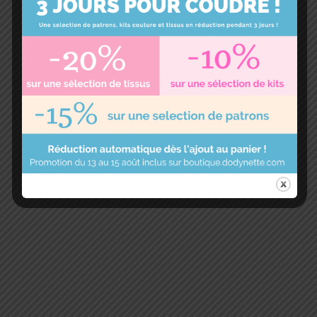
[supsystic-gallery id=’9′]
Publicités