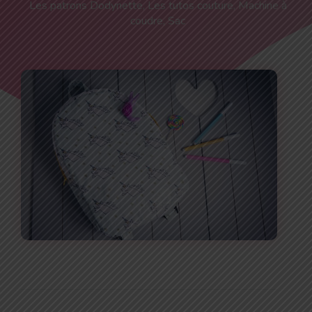
Les patrons Dodynette
,
Les tutos couture
,
Machine à
coudre
,
Sac