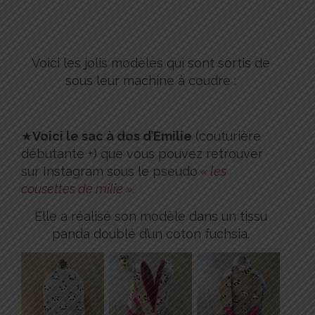
Voici les jolis modèles qui sont sortis de
sous leur machine à coudre :
★
Voici le sac à dos d’Emilie
(couturière
débutante +) que vous pouvez retrouver
sur Instagram sous le pseudo
« les
cousettes de milie »
.
Elle a réalisé son modèle dans un tissu
panda doublé d’un coton fuchsia.