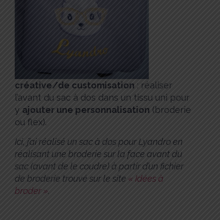
créative/de customisation
: réaliser
l’avant du sac à dos dans un tissu uni pour
y
ajouter une personnalisation
(broderie
ou flex).
Ici, j’ai réalisé un sac à dos pour Lyandro en
réalisant une broderie sur la face avant du
sac (avant de le coudre) à partir d’un fichier
de broderie trouvé sur le site
« Idées à
broder »
.