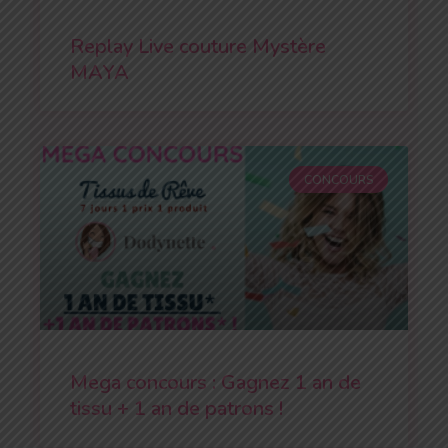
Replay Live couture Mystère
MAYA
CONCOURS
Mega concours : Gagnez 1 an de
tissu + 1 an de patrons !