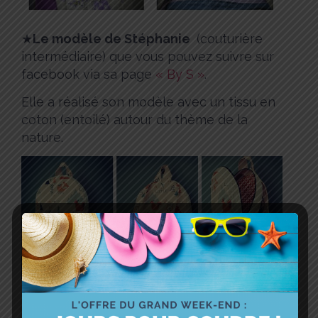
★
Le modèle de Stéphanie
(couturière
intermédiaire) que vous pouvez suivre sur
facebook via sa page
« By S »
.
Elle a réalisé son modèle avec un tissu en
coton (entoilé) autour du thème de la
nature.