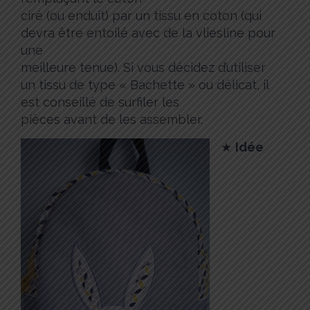
ciré (ou enduit) par un tissu en coton (qui
devra être entoilé avec de la vliesline pour
une
meilleure tenue). Si vous décidez d’utiliser
un tissu de type « Bachette » ou délicat, il
est conseillé de surfiler les
pièces avant de les assembler.
★
Idée