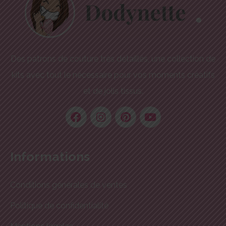
Des patrons de couture très détaillés, une collection de
kits avec tout le nécessaire pour vos moments créatifs
et de jolis tissus.
Informations
Conditions générales de ventes
Politique de confidentialité