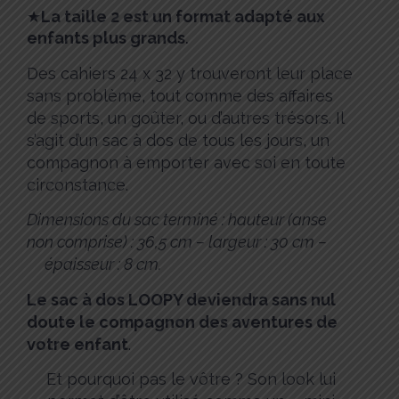
★
La taille 2 est un format adapté aux
enfants plus grands
.
Des cahiers 24 x 32 y trouveront leur place
sans problème, tout comme des affaires
de sports, un goûter, ou d’autres trésors. Il
s’agit d’un sac à dos de tous les jours, un
compagnon à emporter avec soi en toute
circonstance.
Dimensions du sac terminé : hauteur (anse
non comprise) : 36,5 cm – largeur : 30 cm –
épaisseur : 8 cm.
Le sac à dos LOOPY deviendra sans nul
doute le compagnon des aventures de
votre enfant
.
Et pourquoi pas le vôtre ? Son look lui