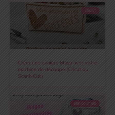
CRICUT
Créer une panière Maya avec votre
machine de découpe (Cricut ou
ScanNCut)
DÉFI COUTURE