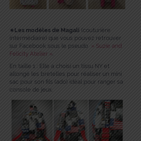
★
Les modèles de Magali
(couturière
intermédiaire) que vous pouvez retrouver
sur Facebook sous le pseudo
» Suzie and
Felicity Atelier »
.
En taille 1 : Elle a choisi un tissu NY et
allongé les bretelles pour réaliser un mini
sac pour son fils (ado) idéal pour ranger sa
console de jeux.