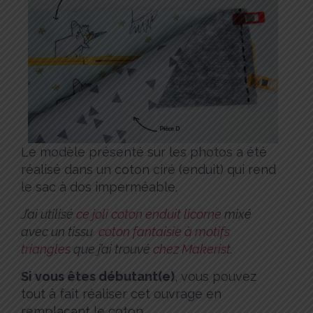
Le modèle présenté sur les photos a été
réalisé dans un coton ciré (enduit) qui rend
le sac à dos imperméable.
J’ai utilisé
ce joli coton enduit licorne
mixé
avec un tissu
coton fantaisie à motifs
triangles
que j’ai trouvé
chez Makerist
.
Si vous êtes débutant(e)
, vous pouvez
tout à fait réaliser cet ouvrage en
remplaçant le coton