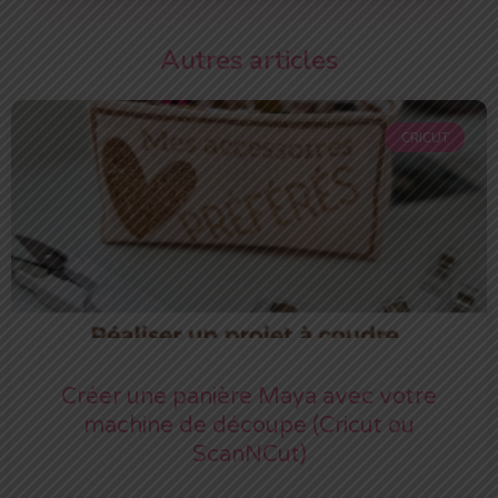
Autres articles
CRICUT
Créer une panière Maya avec votre
machine de découpe (Cricut ou
ScanNCut)