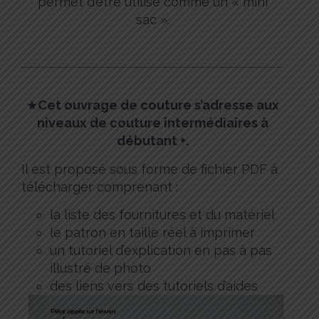
permet d’être utilisé comme un « mini
sac ».
★
Cet ouvrage de couture s’adresse aux
niveaux de couture intermédiaires à
débutant +.
Il est proposé sous forme de fichier PDF à
télécharger comprenant :
la liste des fournitures et du matériel
le patron en taille réel à imprimer
un tutoriel d’explication en pas à pas
illustré de photo
des liens vers des tutoriels d’aides